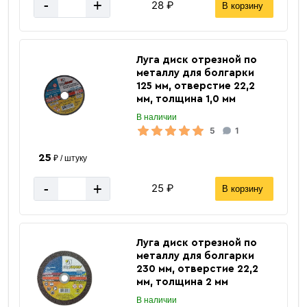
-
+
28 ₽
В корзину
Луга диск отрезной по
0.617
металлу для болгарки
Масса 1 п/м кг.
125 мм, отверстие 22,2
11,7 м
Длинна хлыста
мм, толщина 1,0 мм
Россия
Страна производства
В наличии
5
1
Сталь
Материал
25
рифленая
Поверхность арматуры
₽ / штуку
500С
Марка стали
-
+
25 ₽
В корзину
10 мм
Диаметр
А - 3
Класс арматуры
Горячекатаная
Луга диск отрезной по
Тип производства
металлу для болгарки
ГОСТ 5781-82, ГОСТ Р 52544-2006
ГОСТ
230 мм, отверстие 22,2
мм, толщина 2 мм
за 1 метр
Цена указана
В наличии