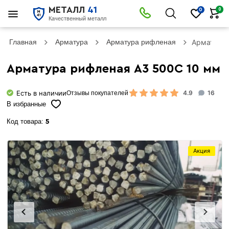
МЕТАЛЛ
41
0
0
Качественный металл
Главная
Арматура
Арматура рифленая
Арматура 
Арматура рифленая А3 500С 10 мм
Есть в наличии
4.9
16
Отзывы покупателей
В избранные
Код товара:
5
Акция