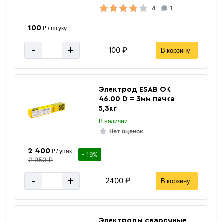
4
1
100
₽ / штуку
-
+
100 ₽
В корзину
Электрод ESAB ОК
46.00 D = 3мм пачка
5,3кг
В наличии
Нет оценок
2 400
₽ / упак.
- 19%
2 950 ₽
-
+
2400 ₽
В корзину
Электроды сварочные