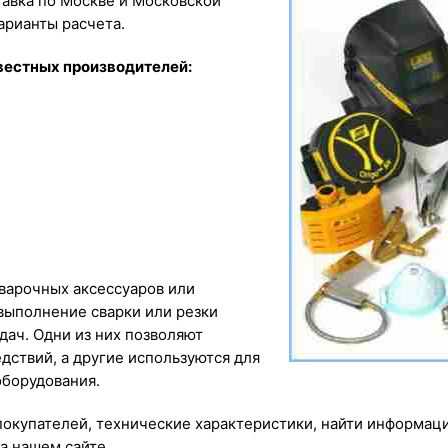
тавка по Москве и Московской
арианты расчета.
вестных производителей:
варочных аксессуаров или
выполнение сварки или резки
дач. Одни из них позволяют
дствий, а другие используются для
оборудования.
покупателей, технические характеристики, найти информац
а нашем сайте.