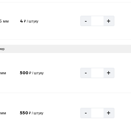
-
+
25 мм
4
₽ / штуку
мер
-
+
 мм
500
₽ / штуку
-
+
 мм
550
₽ / штуку