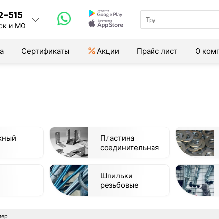
2-515
ск и МО
а
Сертификаты
Акции
Прайс лист
О ком
жный
Пластина
соединительная
Шпильки
резьбовые
мер