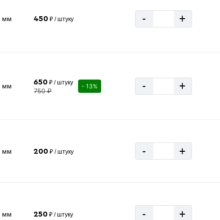
-
+
5 мм
450
₽ / штуку
650
₽ / штуку
-
+
2 мм
- 13%
750 ₽
-
+
0 мм
200
₽ / штуку
-
+
5 мм
250
₽ / штуку