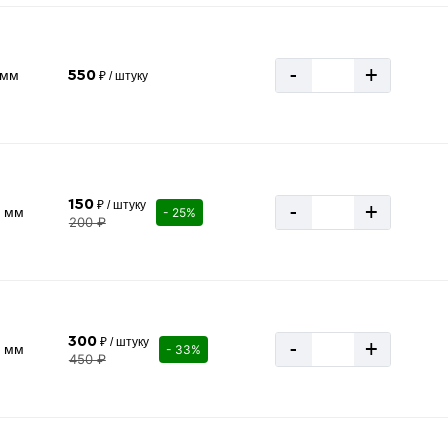
-
+
0мм
550
₽ / штуку
150
₽ / штуку
-
+
4 мм
- 25%
200 ₽
300
₽ / штуку
-
+
0 мм
- 33%
450 ₽