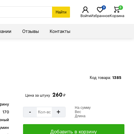
0
0
Найти
Войти
Избранное
Корзина
пании
Отзывы
Контакты
Код товара:
1385
260
Цена за
штуку
₽
арину
На сумму
-
+
170
Вес
Длина
рный
умин
Добавить в корзину