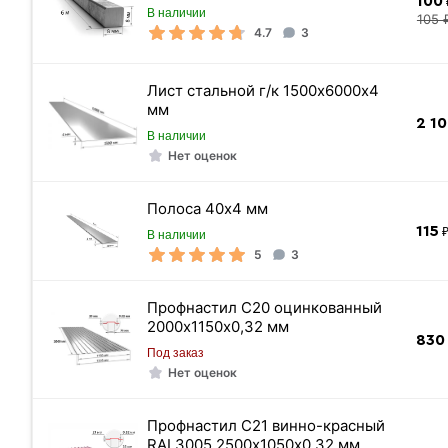
100
В наличии
105 
4.7
3
Лист стальной г/к 1500х6000х4
мм
2 1
В наличии
Нет оценок
Полоса 40х4 мм
Подборка
115
₽
В наличии
Межосевое расстояние
5
3
Цвет
Профнастил C20 оцинкованный
Материал
2000х1150х0,32 мм
830
Торговая марка
Под заказ
Покрытие
Нет оценок
Страна производства
Профнастил С21 винно-красный
Цена указана
RAL3005 2500х1050х0,32 мм