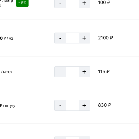
₽ / метр
-
+
100 ₽
- 5%
₽
-
+
2100 ₽
00
₽ / м2
под старину
-
+
115 ₽
 / метр
170
Черный
силумин
-
+
830 ₽
Металлист (Кунгур)
₽ / штуку
полимерное
Россия
за 1 штуку