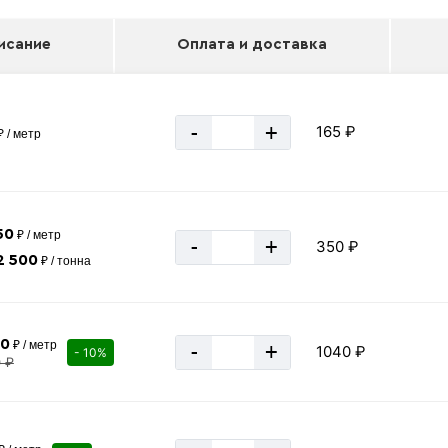
исание
Оплата и доставка
-
+
165 ₽
 / метр
50
₽ / метр
-
+
350 ₽
2 500
₽ / тонна
40
₽ / метр
-
+
1040 ₽
- 10%
0 ₽
«В корзину»
«Быстрый