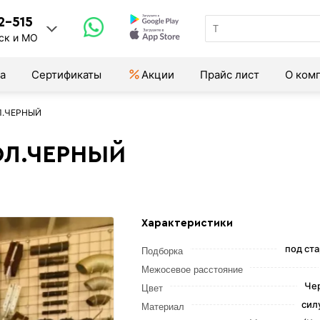
2-515
ск и МО
а
Сертификаты
Акции
Прайс лист
О ком
Л.ЧЕРНЫЙ
ПОЛ.ЧЕРНЫЙ
Характеристики
под ст
Подборка
Межосевое расстояние
Че
Цвет
сил
Материал