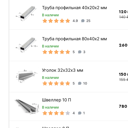
Цена указана
Труба профильная 40х20х2 мм
120
В наличии
140 
4.9
25
Вес 1 метра
Труба профильная 80х40х2 мм
Вес погонного метра, тн
260
В наличии
Метров в 1 тонне
5
3
Количество штук в 1 тонне
Уголок 32х32х3 мм
Вес одной штуки (6 м) кг
150
₽
В наличии
155 
5
10
Вес 6 метр, тн
Швеллер 10 П
780
В наличии
4
1