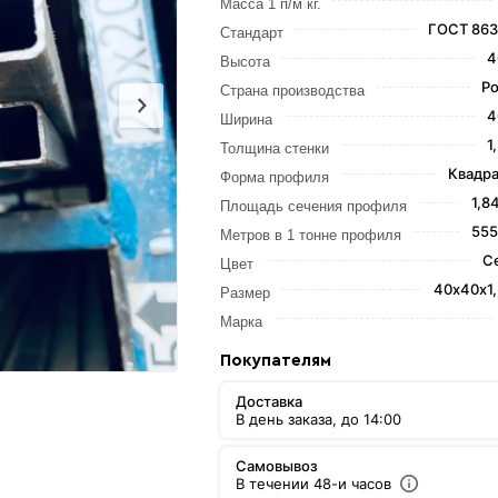
Масса 1 п/м кг.
ГОСТ 863
Стандарт
4
Высота
Ро
Страна производства
4
Ширина
1
Толщина стенки
Квадра
Форма профиля
1,8
Площадь сечения профиля
555
Метров в 1 тонне профиля
С
Цвет
40х40х1
Размер
Марка
Покупателям
Доставка
В день заказа, до 14:00
Самовывоз
В течении 48-и часов