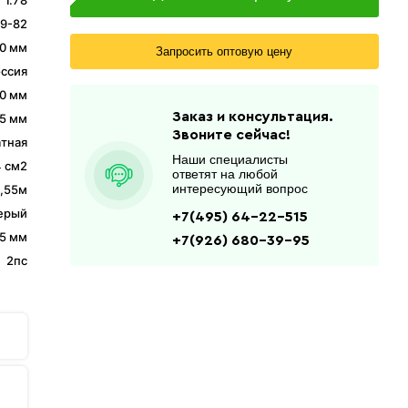
1.78
9-82
0 мм
Запросить оптовую цену
ссия
0 мм
Заказ и консультация.
,5 мм
Звоните сейчас!
тная
Наши специалисты
4 см2
ответят на любой
интересующий вопрос
,55м
ерый
+7(495) 64-22-515
,5 мм
+7(926) 680-39-95
2пс