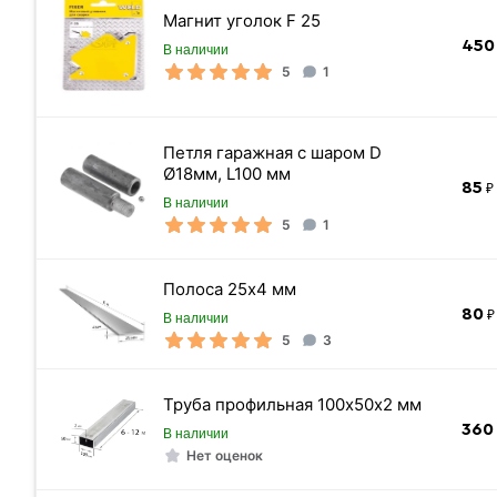
Магнит уголок F 25
450
В наличии
Длина трубы
5
1
Масса 1 п/м кг.
Стандарт
Петля гаражная с шаром D
Высота
Ø18мм, L100 мм
85
Страна производства
₽ 
В наличии
Ширина
5
1
Толщина стенки
Полоса 25х4 мм
Форма профиля
80
₽ 
В наличии
Площадь сечения профиля
5
3
Метров в 1 тонне профиля
Цвет
Труба профильная 100х50х2 мм
360
Размер
В наличии
Нет оценок
Марка