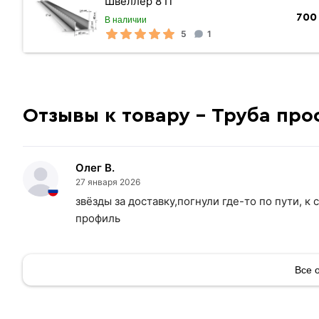
Швеллер 8 П
700
В наличии
5
1
Отзывы к товару - Труба про
Олег В.
27 января 2026
звёзды за доставку,погнули где-то по пути, 
профиль
Все 