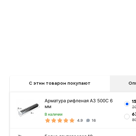
С этим товаром покупают
Оп
Арматура рифленая А3 500С 6
1
мм
2
6
В наличии
8
4.9
16