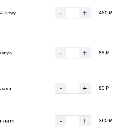
-
+
450 ₽
₽ / штуку
6 м
1.78
ГОСТ 8639-82
40 мм
-
+
85 ₽
Россия
/ штуку
40 мм
1,5 мм
Квадратная
-
+
80 ₽
/ метр
1,84 см2
555,55м
Серый
-
+
360 ₽
40х40х1,5 мм
₽ / метр
2пс