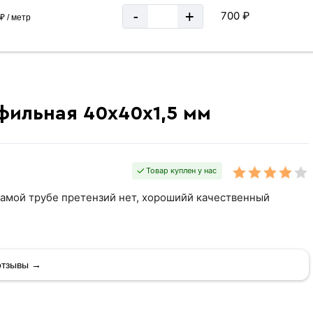
-
+
700 ₽
₽ / метр
фильная 40х40х1,5 мм
Товар куплен у нас
к самой трубе претензий нет, хорошийй качественный
отзывы →