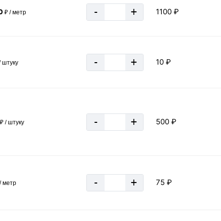
-
+
1100 ₽
0
₽ / метр
-
+
10 ₽
/ штуку
«В корзину»
-
+
500 ₽
₽ / штуку
-
+
75 ₽
/ метр