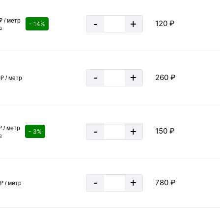
за 1 метр
₽ / метр
-
+
120 ₽
- 14%
₽
1.78 кг
0.00178 тн
-
+
260 ₽
₽ / метр
562 м
≈ 94 шт
10.68 кг
 / метр
-
+
150 ₽
- 3%
₽
0.0107 тн
-
+
780 ₽
₽ / метр