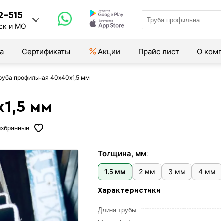
2-515
ск и МО
а
Сертификаты
Акции
Прайс лист
О ком
руба профильная 40х40х1,5 мм
1,5 мм
избранные
Толщина, мм:
1.5 мм
2 мм
3 мм
4 мм
Характеристики
Длина трубы