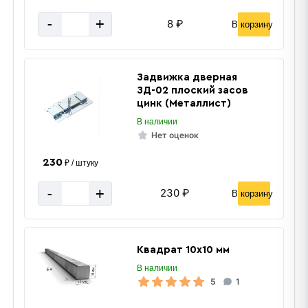
-
+
8 ₽
В корзину
Задвижка дверная
ЗД-02 плоский засов
цинк (Металлист)
В наличии
Квадратная труба
Нет оценок
230
₽ / штуку
-
+
230 ₽
В корзину
Квадрат 10х10 мм
В наличии
«В корзину»
5
1
«Быстрый заказ»