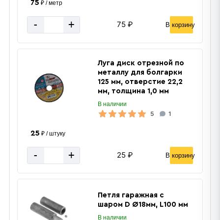
75
₽ / метр
-
+
75 ₽
В корзину
Луга диск отрезной по
металлу для болгарки
125 мм, отверстие 22,2
мм, толщина 1,0 мм
В наличии
5
1
25
₽ / штуку
-
+
25 ₽
В корзину
6 м
Длина трубы
1.31
Масса 1 п/м кг.
763.36м
Метров в 1 тонне профиля
Петля гаражная с
шаром D Ø18мм, L100 мм
1,65 см2
Площадь сечения профиля
В наличии