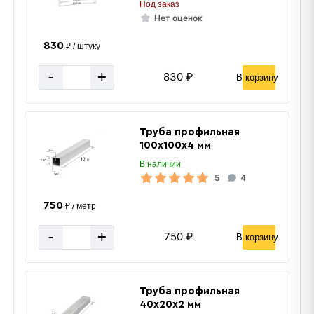
Под заказ
Метров в 1 тонне
763 м
Нет оценок
Количество штук в 1 тонне
≈ 127 шт
830
₽ / штуку
Вес одной штуки (6 м) кг
7.86 кг
-
+
830 ₽
В корзину
Вес 6 метр, тн
0.0079 тн
Труба профильная
100х100х4 мм
В наличии
5
4
750
₽ / метр
-
+
750 ₽
В корзину
Труба профильная
40х20х2 мм