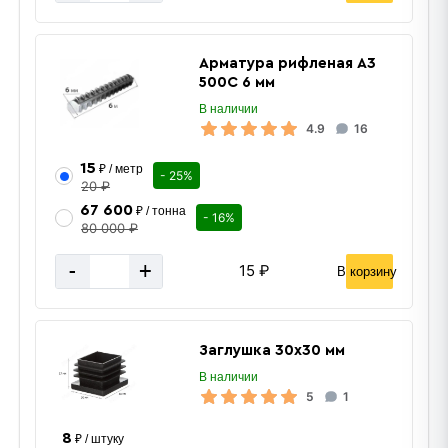
Арматура рифленая А3
500С 6 мм
В наличии
4.9
16
15
₽ / метр
- 25%
20 ₽
67 600
₽ / тонна
- 16%
80 000 ₽
-
+
15 ₽
В корзину
Заглушка 30х30 мм
В наличии
5
1
8
₽ / штуку