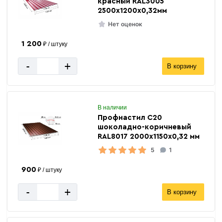
красный RAL3005
2500х1200х0,32мм
Нет оценок
1 200
₽ / штуку
-
+
В корзину
В наличии
Профнастил С20
шоколадно-коричневый
RAL8017 2000х1150х0,32 мм
5
1
900
₽ / штуку
-
+
В корзину