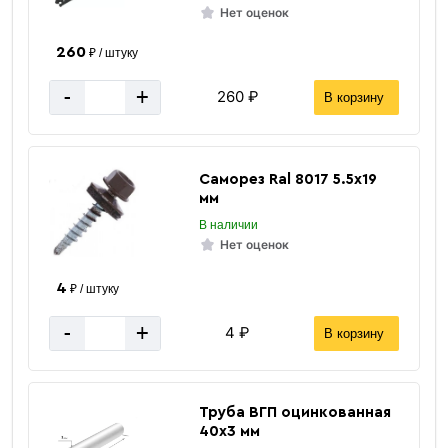
Нет оценок
260
₽ / штуку
«В корзину»
-
+
260 ₽
В корзину
«Быстрый заказ»
Саморез Ral 8017 5.5х19
мм
В наличии
Нет оценок
4
₽ / штуку
-
+
4 ₽
В корзину
Труба ВГП оцинкованная
40х3 мм