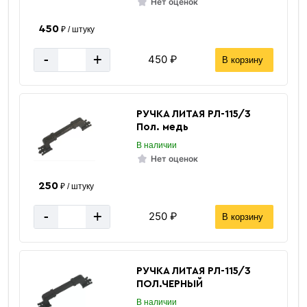
Нет оценок
450
₽ / штуку
-
+
450 ₽
В корзину
РУЧКА ЛИТАЯ РЛ-115/3
Пол. медь
В наличии
Нет оценок
250
₽ / штуку
Окрашенный
-
+
250 ₽
В корзину
профнастил
РУЧКА ЛИТАЯ РЛ-115/3
ПОЛ.ЧЕРНЫЙ
В наличии