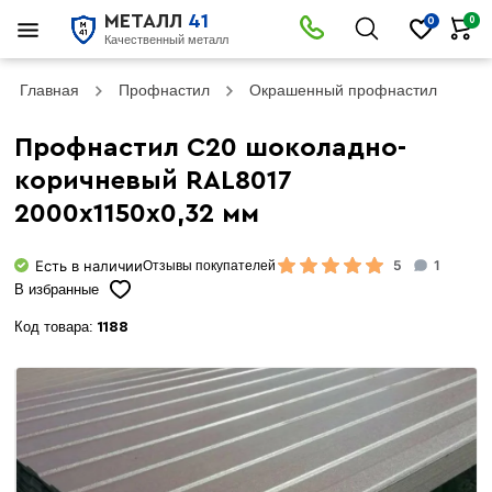
МЕТАЛЛ
41
0
0
Качественный металл
Главная
Профнастил
Окрашенный профнастил
Пр
Профнастил С20 шоколадно-
коричневый RAL8017
2000х1150х0,32 мм
Есть в наличии
5
1
Отзывы покупателей
В избранные
Код товара:
1188