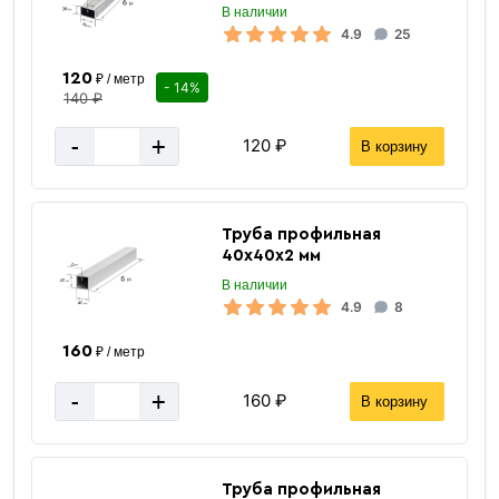
В наличии
RAL8017, шоколадно-коричневый
Цвет
4.9
25
Россия
Страна производства
120
₽ / метр
- 14%
140 ₽
287 м
Метров в 1 тонне
≈ 115 шт
Количество штук в 1 тонне
-
+
120 ₽
В корзину
8.7 кг
Вес одной штуки (2.5 м)
за 1 штуку
Цена указана
Труба профильная
40х40х2 мм
В наличии
4.9
8
160
₽ / метр
-
+
160 ₽
В корзину
Труба профильная