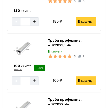
5
3
180
₽ / метр
-
+
180 ₽
В корзину
Труба профильная
40х20х1,5 мм
В наличии
5
2
100
₽ / метр
- 20%
2,5 м
125 ₽
Длина
0,32 мм
толщина
-
+
100 ₽
В корзину
2500х1150 мм
Размер
профнастил окрашенный
Тип изделия
Труба профильная
20 мм
Высота волны
40х20х2 мм
1150 мм
Рабочая ширина