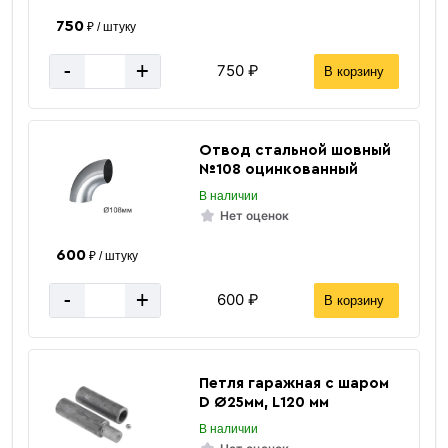
750
₽ / штуку
-
+
750 ₽
В корзину
Отвод стальной шовный
№108 оцинкованный
В наличии
Нет оценок
600
₽ / штуку
-
+
600 ₽
В корзину
Петля гаражная с шаром
D Ø25мм, L120 мм
В наличии