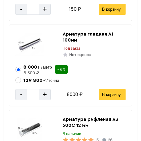
-
+
150 ₽
В корзину
Арматура гладкая А1
100мм
Труба
Под заказ
ВГП
Нет оценок
8 000
₽ / метр
- 6%
8 500 ₽
129 800
₽ / тонна
-
+
8000 ₽
В корзину
«В корзину»
«Быстрый заказ»
Арматура рифленая А3
500С 12 мм
В наличии
5
26