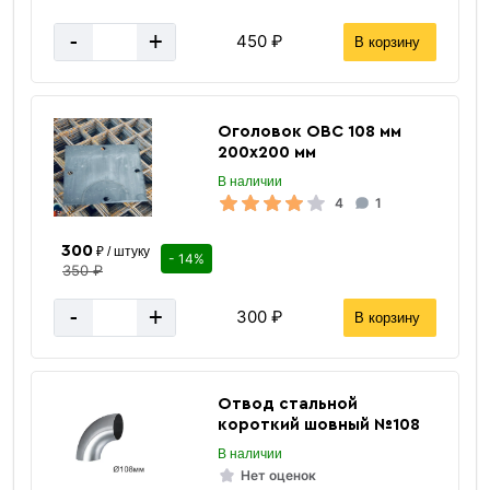
-
+
450 ₽
В корзину
Оголовок ОВС 108 мм
200х200 мм
В наличии
4
1
300
₽ / штуку
- 14%
350 ₽
-
+
300 ₽
В корзину
Отвод стальной
короткий шовный №108
В наличии
Нет оценок