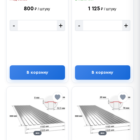
800
1 125
₽ / штуку
₽ / штуку
-
+
-
+
В корзину
В корзину