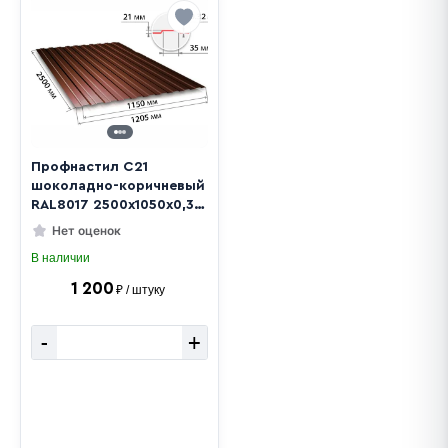
Профнастил С21
шоколадно-коричневый
RAL8017 2500х1050х0,32
мм
Нет оценок
В наличии
1 200
₽ / штуку
-
+