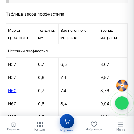
Таблица весов профнастила
Марка
Толщина,
Вес погонного
Вес кв.
профлиста
мм
метра, кг
метра, кг
Несущий профнастил
Н57
0,7
6,5
8,67
Н57
0,8
7,4
9,87
Н60
0,7
7,4
8,76
Н60
0,8
8,4
9,94
Н60
0,9
9,3
11,01
Главная
Избранное
Н75
0,7
7,4
9,87
Каталог
Меню
Корзина