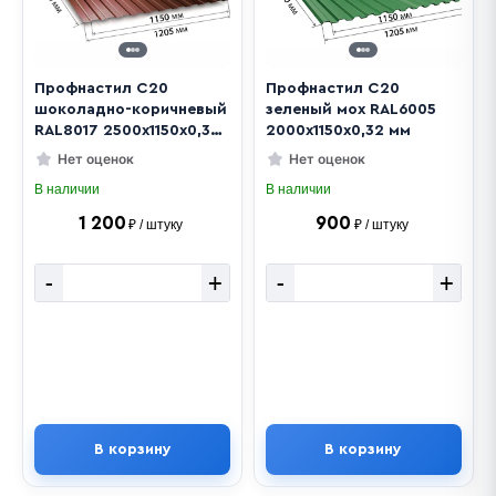
Профнастил С20
Профнастил С20
шоколадно-коричневый
зеленый мох RAL6005
RAL8017 2500х1150х0,32
2000х1150х0,32 мм
мм
Нет оценок
Нет оценок
В наличии
В наличии
1 200
900
₽ / штуку
₽ / штуку
-
+
-
+
В корзину
В корзину