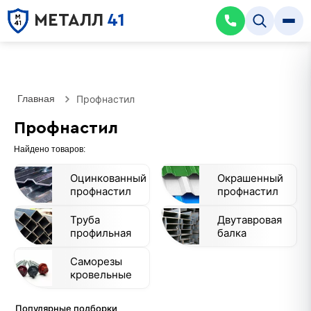
МЕТАЛЛ
41
Главная
Профнастил
Профнастил
Найдено товаров:
Оцинкованный
Окрашенный
профнастил
профнастил
Труба
Двутавровая
профильная
балка
Саморезы
кровельные
Популярные подборки