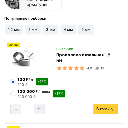
арматуры
Популярные подборки
1,2 мм
2 мм
3 мм
4 мм
5 мм
Акции
В наличии
Проволока вязальная 1,2
мм
4.9
11
100
₽ / кг
-17%
120 ₽
100 000
₽ / тонна
-17%
120 000 ₽
-
+
В корзину