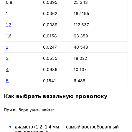
0,8
0,0395
25 343
1
0,0062
162 195
1,2
0,0089
112 637
1,6
0,0158
63 359
2
0,0247
40 548
3
0,0555
18 022
4
0,0986
10 137
5
0,1541
6 488
Как выбрать вязальную проволоку
При выборе учитывайте:
диаметр (1,2–1,4 мм — самый востребованный