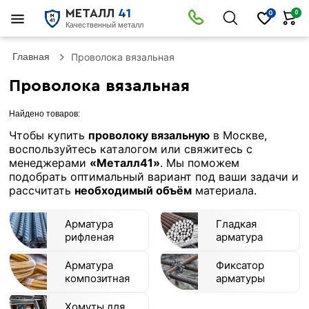
МЕТАЛЛ
41
0
0
Качественный металл
Главная
Проволока вязальная
Проволока вязальная
Найдено товаров:
Чтобы купить
проволоку вязальную
в Москве,
воспользуйтесь каталогом или свяжитесь с
менеджерами
«Металл41»
. Мы поможем
подобрать оптимальный вариант под ваши задачи и
рассчитать
необходимый объём
материала.
Арматура
Гладкая
рифленая
арматура
Арматура
Фиксатор
композитная
арматуры
Хомуты для