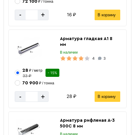
72 100
₽ / тонна
-
+
16 ₽
В корзину
«В корзину»
«Быстрый заказ»
Арматура гладкая А1 8
мм
В наличии
4
3
28
₽ / метр
- 15%
33 ₽
70 900
₽ / тонна
-
+
28 ₽
В корзину
Арматура рифленая А-3
500С 8 мм
5 мм
Размер
В наличии