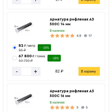
Арматура рифленая А3
500С 14 мм
В наличии
4.9
17
82
₽ / метр
- -26%
65 ₽
67 800
₽ / тонна
- -26%
53 720 ₽
-
+
82 ₽
В корзину
Арматура рифленая А3
500С 16 мм
В наличии
5
5