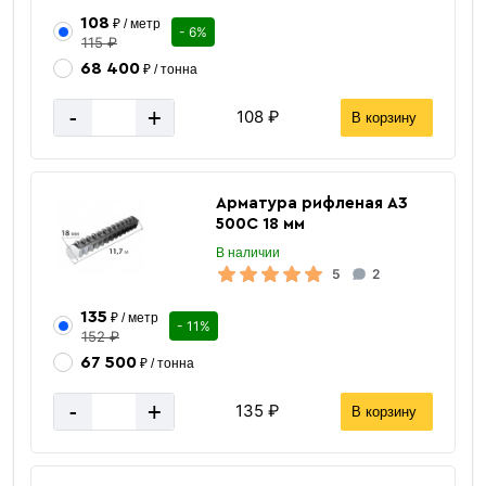
108
₽ / метр
- 6%
115 ₽
68 400
₽ / тонна
-
+
108 ₽
В корзину
Арматура рифленая А3
500С 18 мм
В наличии
5
2
135
₽ / метр
- 11%
152 ₽
67 500
₽ / тонна
-
+
135 ₽
В корзину