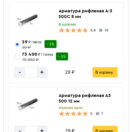
Арматура рифленая А-3
500С 8 мм
В наличии
4.9
16
Проволока
вязальная
29
₽ / метр
- 3%
30 ₽
73 400
₽ / тонна
- 3%
75 950 ₽
-
+
29 ₽
В корзину
Арматура рифленая А3
500 12 мм
«В корзину»
Наличие мало
«Быстрый заказ»
5
7
-
+
29 ₽
В корзину