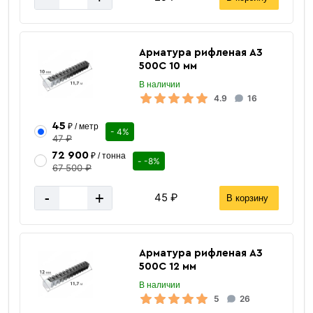
Арматура рифленая А3
500С 10 мм
В наличии
4.9
16
45
₽ / метр
- 4%
47 ₽
72 900
₽ / тонна
- -8%
67 500 ₽
1,2 мм
Размер
-
+
45 ₽
В корзину
Горячекатаный (г/к)
Прокат
Черный
Цвет
Ст1кп, Ст2кп, Ст3кп, Ст3пс
Марка стали
Арматура рифленая А3
500С 12 мм
Проволока вязальная
Тип
В наличии
3282-74
ГОСТ
5
26