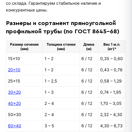
со склада. Гарантируем стабильное наличие и
конкурентные цены.
Размеры и сортамент прямоугольной
профильной трубы (по ГОСТ 8645-68)
Размер сечения
Толщина стенки
Длина
Вес 1 м.п.
(мм)
(мм)
(м)
(кг)*
15×10
1 – 2
6 / 12
0,35 – 0,60
20×10
1 – 2
6 / 12
0,43 – 0,76
25×15
1 – 2,5
6 / 12
0,58 – 1,29
30×20
1 – 3
6 / 12
0,74 – 1,95
40×20
2 – 4
6 / 12
1,70 – 3,05
50×30
2 – 4
6 / 12
2,32 – 4,30
60×40
3 – 5
6 / 12
4,30 – 6,73