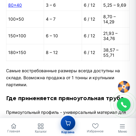
80×40
3 – 6
6 / 12
5,25 – 9,69
8,70 –
100×50
4 – 7
6 / 12
14,29
21,93 –
150×100
6 – 10
6 / 12
34,76
38,57 –
180×150
8 – 12
6 / 12
55,71
Самые востребованные размеры всегда доступны на
складе. Возможна продажа от 1 тонны и крупными
партиями.
Где применяется прямоугольная труба
Прямоугольный профиль - универсальный материал для
строительства и производства металлоконструкций. Она
активно применяется при изготовлении несущих
Главная
Избранное
Каталог
Меню
Корзина
конструкций, ферм и ангаров, навесов и козырьков,