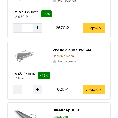
Нет оценок
2 670
₽ / метр
- 9%
2 950 ₽
-
+
2670 ₽
В корзину
Уголок 70х70х6 мм
Наличие мало
Нет оценок
620
₽ / метр
- 15%
730 ₽
-
+
620 ₽
В корзину
Швеллер 18 П
В наличии