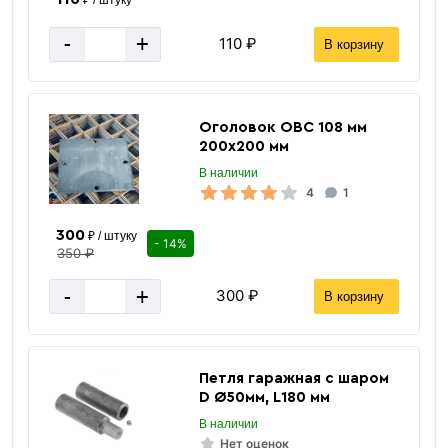
-
+
110 ₽
В корзину
Оголовок ОВС 108 мм
200х200 мм
В наличии
4
1
300
₽ / штуку
- 14%
350 ₽
-
+
300 ₽
В корзину
12 м
Длина трубы
14.577
Масса 1 п/м кг.
Петля гаражная с шаром
D Ø50мм, L180 мм
5 мм
Толщина стенки
В наличии
Россия
Страна производства
Нет оценок