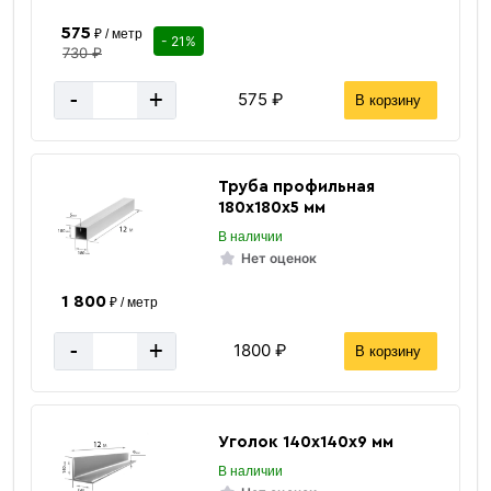
575
₽ / метр
Вес одной штуки (12 м) кг
174.92 кг
- 21%
730 ₽
Вес 12 метр, тн
0.1749 тн
-
+
575 ₽
В корзину
Труба профильная
180х180х5 мм
В наличии
Нет оценок
1 800
₽ / метр
-
+
1800 ₽
В корзину
Уголок 140х140х9 мм
В наличии