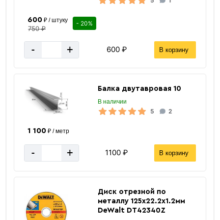
5
1
600
₽ / штуку
- 20%
750 ₽
-
+
600 ₽
В корзину
Балка двутавровая 10
«В корзину»
В наличии
«Быстрый заказ»
5
2
1 100
₽ / метр
-
+
1100 ₽
В корзину
Диск отрезной по
металлу 125х22.2х1.2мм
DeWalt DT42340Z