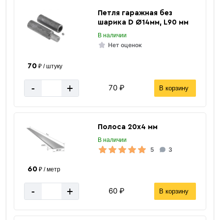
Петля гаражная без
шарика D Ø14мм, L90 мм
В наличии
Нет оценок
70
₽ / штуку
-
+
70 ₽
В корзину
Полоса 20х4 мм
В наличии
5
3
60
₽ / метр
-
+
60 ₽
В корзину