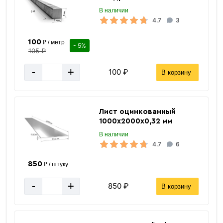
за 1 метр
Цена указана
В наличии
4.7
3
100
₽ / метр
- 5%
105 ₽
Вес 1 метра
0.501 кг
-
+
100 ₽
В корзину
Вес погонного метра, тн
0.000501 тн
Метров в 1 тонне
1996 м
Лист оцинкованный
Количество штук в 1 тонне
≈ 333 шт
1000х2000х0,32 мм
В наличии
Вес одной штуки (6 м) кг
3.01 кг
4.7
6
Вес 6 метр, тн
0.003 тн
850
₽ / штуку
-
+
850 ₽
В корзину