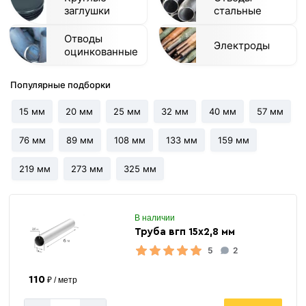
заглушки
стальные
Отводы
Электроды
оцинкованные
Популярные подборки
15 мм
20 мм
25 мм
32 мм
40 мм
57 мм
76 мм
89 мм
108 мм
133 мм
159 мм
219 мм
273 мм
325 мм
В наличии
Труба вгп 15х2,8 мм
5
2
110
₽ / метр