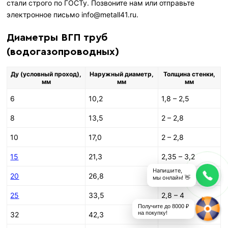
стали строго по ГОСТу. Позвоните нам или отправьте
электронное письмо info@metall41.ru.
Диаметры ВГП труб
(водогазопроводных)
Ду (условный проход),
Наружный диаметр,
Толщина стенки,
мм
мм
мм
6
10,2
1,8 – 2,5
8
13,5
2 – 2,8
10
17,0
2 – 2,8
15
21,3
2,35 – 3,2
Напишите,
20
26,8
2,35 – 3,2
мы онлайн! 👋
25
33,5
2,8 – 4
Получите до 8000 ₽
на покупку!
32
42,3
2,8 – 4