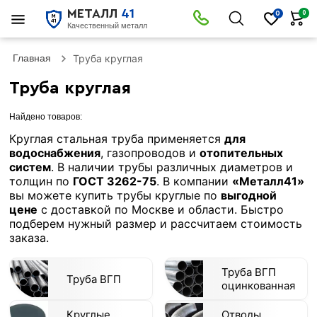
МЕТАЛЛ
41
0
0
Качественный металл
Главная
Труба круглая
Труба круглая
Найдено товаров:
Круглая стальная труба применяется
для
водоснабжения
, газопроводов и
отопительных
систем
. В наличии трубы различных диаметров и
толщин по
ГОСТ 3262-75
. В компании
«Металл41»
вы можете купить трубы круглые по
выгодной
цене
с доставкой по Москве и области. Быстро
подберем нужный размер и рассчитаем стоимость
заказа.
Труба ВГП
Труба ВГП
оцинкованная
Круглые
Отводы