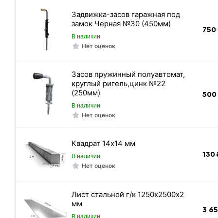
Длина трубы
Задвижка-засов гаражная под
замок Черная №30 (450мм)
Диаметр
750
В наличии
Страна производства
Нет оценок
Стандарт
Сечение
Засов пружинный полуавтомат,
круглый ригель,цинк №22
Толщина стенки
(250мм)
500
Цвет
В наличии
Нет оценок
Покрытие
Размер
Квадрат 14х14 мм
Цена указана
130
₽
В наличии
Нет оценок
Лист стальной г/к 1250х2500х2
Вес 1 метра
мм
3 6
Вес погонного метра, тн
В наличии