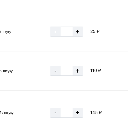
287 м
≈ 48 шт
-
+
25 ₽
/ штуку
20.88 кг
0.0209 тн
-
+
110 ₽
 / штуку
-
+
145 ₽
₽ / штуку