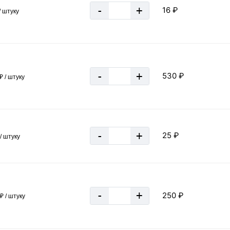
-
+
16 ₽
/ штуку
«В корзину»
-
+
530 ₽
₽ / штуку
-
+
25 ₽
/ штуку
-
+
250 ₽
₽ / штуку
1 1/2
3,48