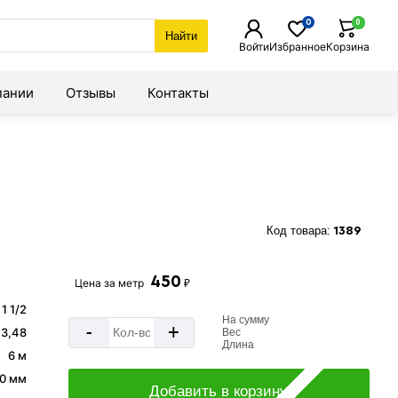
0
0
Найти
Войти
Избранное
Корзина
пании
Отзывы
Контакты
Код товара:
1389
450
Цена за
метр
₽
1 1/2
На сумму
-
+
3,48
Вес
Длина
6 м
0 мм
Добавить в корзину