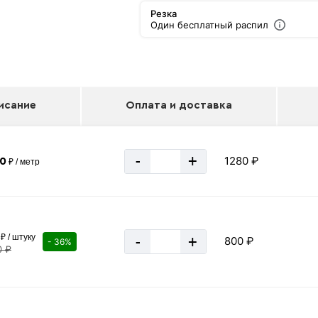
Резка
Один бесплатный распил
исание
Оплата и доставка
-
+
1280 ₽
80
₽ / метр
₽ / штуку
-
+
800 ₽
- 36%
0 ₽