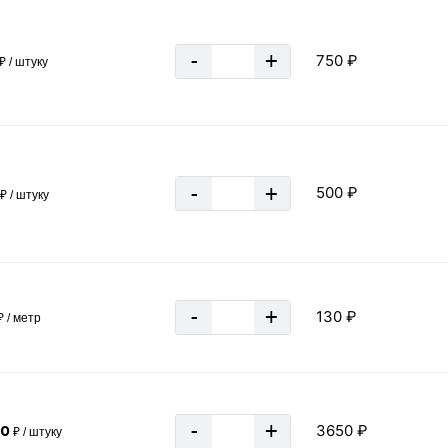
6 м
50 мм
-
+
750 ₽
₽ / штуку
Россия
ГОСТ 3262-75
Круглая
3 мм
-
+
500 ₽
₽ / штуку
Серебряный
Оцинкованная
50х3 мм
за 1 метр
-
+
130 ₽
 / метр
3.48 кг
-
+
3650 ₽
50
₽ / штуку
0.00348 тн