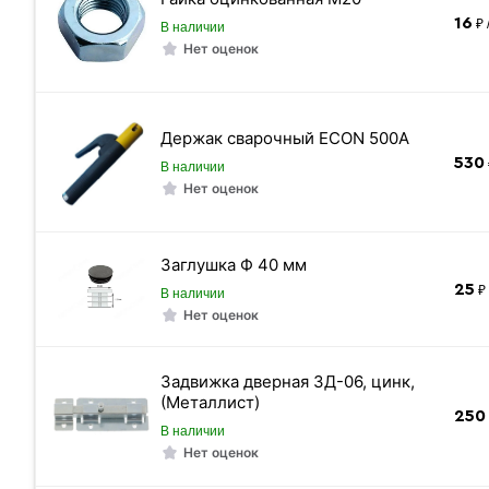
Труба ВГП оцинкованная
16
₽ 
В наличии
Нет оценок
Держак сварочный ECON 500А
530
В наличии
«Быстрый заказ»
Нет оценок
Заглушка Ф 40 мм
25
₽ 
В наличии
Нет оценок
Задвижка дверная ЗД-06, цинк,
(Металлист)
250
В наличии
Дюйм
Нет оценок
Масса 1 п/м кг.