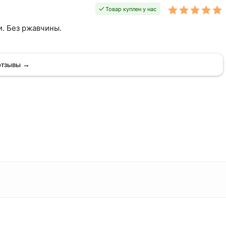
Товар куплен у нас
. Без ржавчины.
отзывы →