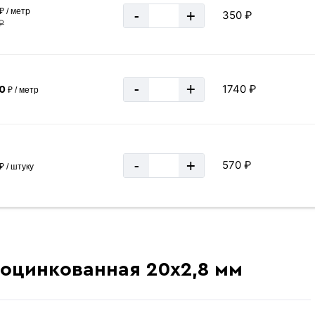
₽ / метр
-
+
350 ₽
₽
-
+
1740 ₽
0
₽ / метр
-
+
570 ₽
₽ / штуку
 оцинкованная 20х2,8 мм