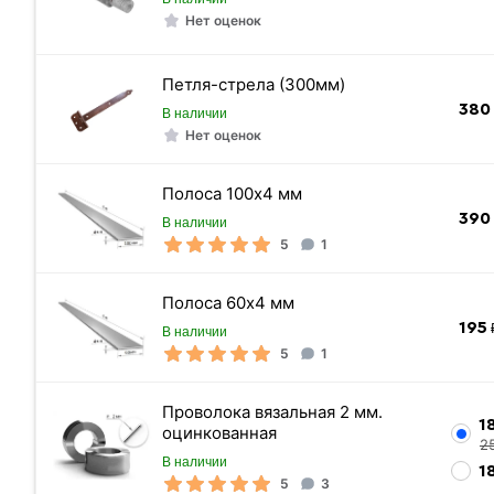
Нет оценок
Петля-стрела (300мм)
Труба ВГП оцинкованная
380
В наличии
Нет оценок
Полоса 100х4 мм
390
В наличии
5
1
Полоса 60х4 мм
195
₽
В наличии
5
1
Проволока вязальная 2 мм.
1
оцинкованная
2
В наличии
1
5
3