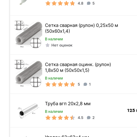
Вес 1 метра
4.8
5
Вес погонного метра, тн
Сетка сварная (рулон) 0,25х50 м
Метров в 1 тонне
(50х60х1,4)
Количество штук в 1 тонне
В наличии
Нет оценок
Вес одной штуки (6 м) кг
Вес 6 метр, тн
Сетка сварная оцинк. (рулон)
1,8х50 м (50х50х1,5)
В наличии
5
1
Труба вгп 20х2,8 мм
125
₽
В наличии
4.5
2