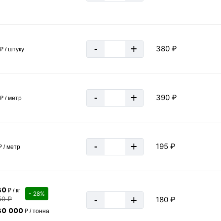
-
+
380 ₽
₽ / штуку
-
+
390 ₽
₽ / метр
«В корзину»
«Быстрый
-
+
195 ₽
 / метр
80
₽ / кг
- 28%
-
+
50 ₽
180 ₽
80 000
₽ / тонна