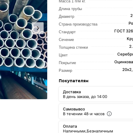
Масса 1 п/м кг.
Длина трубы
2
Диаметр
Ро
Страна производства
ГОСТ 326
Стандарт
Кр
Сечение
2
Толщина стенки
Серебр
Цвет
Оцинкова
Покрытие
20х2
Размер
Покупателям
Доставка
В день заказа, до 14:00
Самовывоз
В течении 48-и часов
Оплата
Наличными,
Безналичным