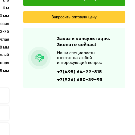
1.18
6 м
0 мм
Запросить оптовую цену
ссия
2-75
Заказ и консультация.
углая
Звоните сейчас!
.8 мм
Наши специалисты
яный
ответят на любой
интересующий вопрос
нная
,8 мм
+7(495) 64-22-515
+7(926) 680-39-95