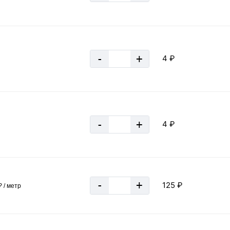
1.18 кг
0.00118 тн
847 м
-
+
4 ₽
≈ 141 шт
7.08 кг
0.0071 тн
-
+
4 ₽
-
+
125 ₽
 / метр