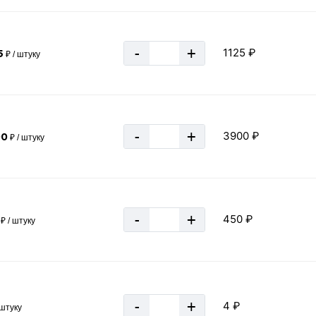
3/4
1.18
-
+
1125 ₽
6 м
5
₽ / штуку
20 мм
Россия
ГОСТ 3262-75
-
+
3900 ₽
00
₽ / штуку
Круглая
2.8 мм
Серебряный
Оцинкованная
-
+
450 ₽
₽ / штуку
20х2,8 мм
за 1 метр
-
+
4 ₽
 штуку