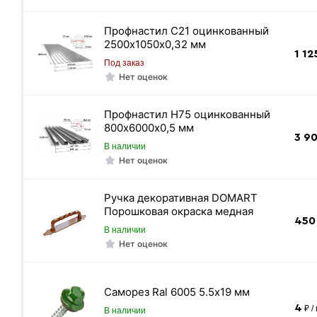
Дюйм
Профнастил C21 оцинкованный
Масса 1 п/м кг.
2500х1050х0,32 мм
Длина трубы
1 12
Под заказ
Диаметр
Нет оценок
Страна производства
Профнастил Н75 оцинкованный
Стандарт
800х6000х0,5 мм
3 9
Сечение
В наличии
Нет оценок
Толщина стенки
Цвет
Ручка декоративная DOMART
Покрытие
Порошковая окраска медная
450
Размер
В наличии
Нет оценок
Цена указана
Саморез Ral 6005 5.5х19 мм
4
₽ /
В наличии