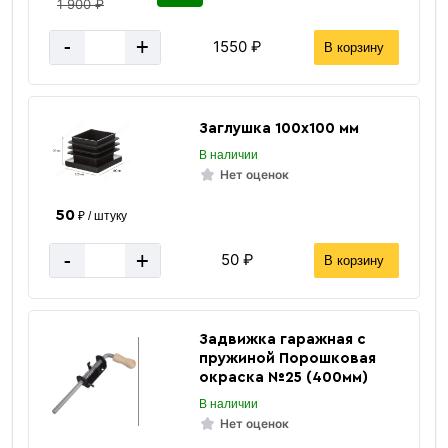
1 900 ₽
-
+
1550 ₽
В корзину
Заглушка 100х100 мм
В наличии
Нет оценок
50
₽ / штуку
-
+
50 ₽
В корзину
8
Дюйм
26.386
Масса 1 п/м кг.
Задвижка гаражная с
12 м
Длина трубы
пружиной Порошковая
окраска №25 (400мм)
Горячекатаный (г/к)
Прокат
В наличии
Серый
Цвет
Нет оценок
5 мм
Толщина стенки