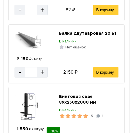
-
+
82 ₽
В корзину
Балка двутавровая 20 Б1
В наличии
Нет оценок
Труба
ВГП
2 150
₽ / метр
-
+
2150 ₽
В корзину
Винтовая свая
89х250х2000 мм
«В корзину»
В наличии
5
1
«Быстрый заказ»
1 550
₽ / штуку
- 18%