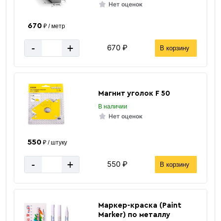
Нет оценок
Количество штук в 1 тонне
≈ 3 шт
670
Вес одной штуки (12 м) кг
316.63 кг
₽ / метр
-
+
Вес 12 метр, тн
0.3166 тн
670 ₽
В корзину
Магнит уголок F 50
В наличии
Нет оценок
550
₽ / штуку
-
+
550 ₽
В корзину
Маркер-краска (Paint
Marker) по металлу