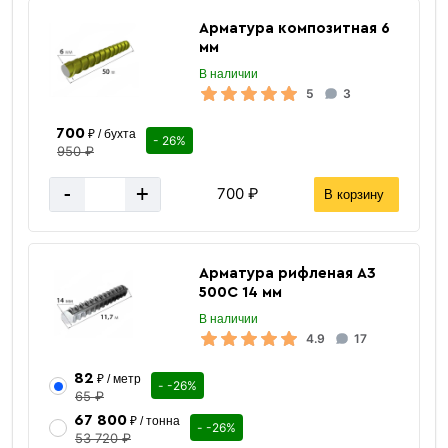
Арматура композитная 6
мм
В наличии
5
3
700
₽ / бухта
- 26%
950 ₽
-
+
700 ₽
В корзину
Арматура рифленая А3
500С 14 мм
В наличии
4.9
17
82
₽ / метр
- -26%
65 ₽
67 800
₽ / тонна
- -26%
53 720 ₽