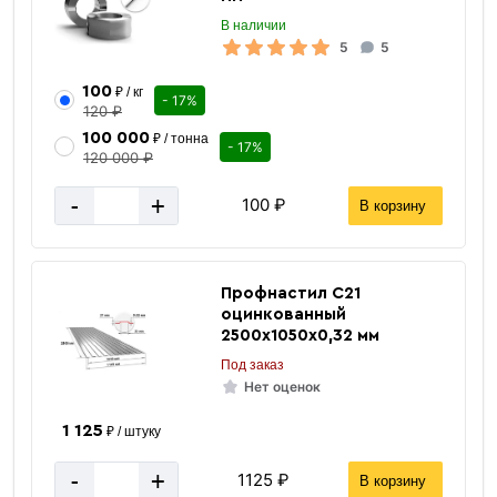
В наличии
5
5
2″
Дюйм
3.99
Масса 1 п/м кг.
100
₽ / кг
- 17%
120 ₽
6 м / 12 м
Длина трубы
100 000
₽ / тонна
- 17%
Горячекатаный (г/к)
120 000 ₽
Прокат
Серый
Цвет
-
+
100 ₽
В корзину
3 мм
Толщина стенки
Круглая
Сечение
Профнастил C21
ГОСТ 10704-91
Стандарт
оцинкованный
Россия
Страна производства
2500х1050х0,32 мм
57 мм
Диаметр
Под заказ
Нет оценок
57х3 мм
Размер
1 125
Ст3
₽ / штуку
Марка
Труба электросварная
Сортамент
-
+
1125 ₽
В корзину