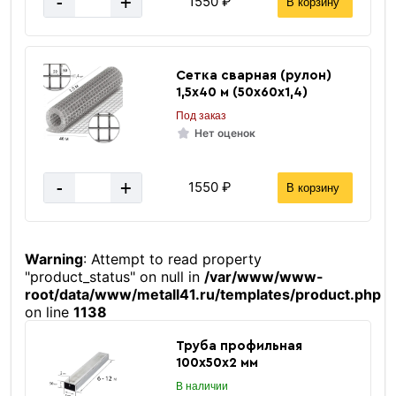
-
+
1550 ₽
В корзину
Сетка сварная (рулон)
1,5х40 м (50х60х1,4)
Под заказ
Нет оценок
-
+
1550 ₽
В корзину
Warning
: Attempt to read property
"product_status" on null in
/var/www/www-
root/data/www/metall41.ru/templates/product.php
on line
1138
Труба профильная
100х50х2 мм
В наличии