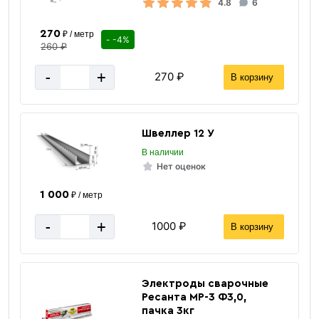
4.8
6
270
₽ / метр
- -4%
260 ₽
-
+
270 ₽
В корзину
Швеллер 12 У
В наличии
Нет оценок
1 000
₽ / метр
-
+
1000 ₽
В корзину
Электроды сварочные
Ресанта МР-3 Ф3,0,
пачка 3кг