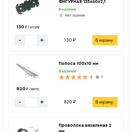
ФИГУРНАЯ 135х60х2,1
В наличии
Нет оценок
130
₽ / штуку
«В корзину»
-
+
130 ₽
В корзину
«Быстрый заказ»
Полоса 100х10 мм
В наличии
5
1
820
₽ / метр
-
+
820 ₽
В корзину
Проволока вязальная 2
мм