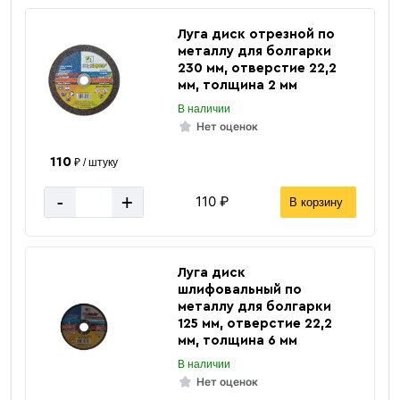
Количество штук в 1 тонне
≈ 9 шт
Луга диск отрезной по
Вес одной штуки (12 м) кг
108.23 кг
металлу для болгарки
230 мм, отверстие 22,2
Вес 12 метр, тн
0.1082 тн
мм, толщина 2 мм
В наличии
Нет оценок
110
₽ / штуку
-
+
110 ₽
В корзину
Луга диск
шлифовальный по
металлу для болгарки
125 мм, отверстие 22,2
мм, толщина 6 мм
В наличии
Нет оценок