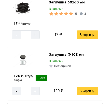
Заглушка 60х60 мм
В наличии
5
3
17
₽ / штуку
-
+
17 ₽
В корзину
Заглушка Ф 108 мм
В наличии
Нет оценок
120
₽ / штуку
- 29%
170 ₽
9.019
Масса 1 п/м кг.
-
+
120 ₽
4
Дюйм
В корзину
6 м / 12 м
Длина трубы
Россия
Страна производства