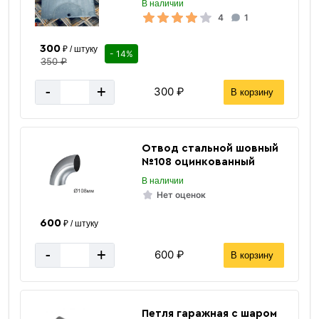
В наличии
4
1
300
₽ / штуку
- 14%
350 ₽
-
+
300 ₽
В корзину
Отвод стальной шовный
№108 оцинкованный
В наличии
Нет оценок
600
₽ / штуку
-
+
600 ₽
В корзину
Петля гаражная с шаром