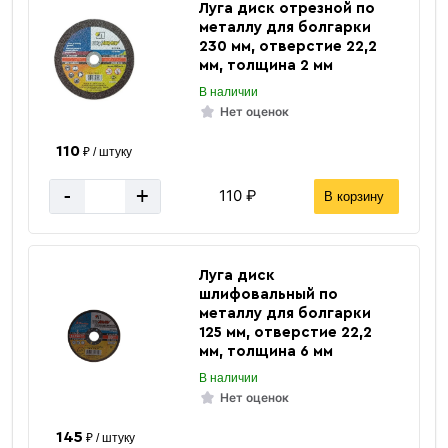
Луга диск отрезной по
Серебряный
Цвет
металлу для болгарки
Оцинкованная
Покрытие
230 мм, отверстие 22,2
мм, толщина 2 мм
57х3 мм
Размер
В наличии
за 1 метр
Цена указана
Нет оценок
110
₽ / штуку
-
+
110 ₽
В корзину
Вес 1 метра
3.99 кг
Вес погонного метра, тн
0.00399 тн
Луга диск
Метров в 1 тонне
251 м
шлифовальный по
металлу для болгарки
Количество штук в 1 тонне
≈ 42 шт
125 мм, отверстие 22,2
мм, толщина 6 мм
Вес одной штуки (6 м) кг
23.94 кг
В наличии
Нет оценок
Вес 6 метр, тн
0.0239 тн
145
₽ / штуку