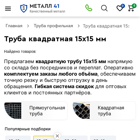
МЕТАЛЛ
41
0
0
Качественный металл
Главная
Труба профильная
Труба квадратная 15х15 
Труба квадратная 15х15 мм
Найдено товаров:
Предлагаем
квадратную трубу 15х15 мм
напрямую
со склада без посредников и переплат. Оперативно
комплектуем заказы любого объёма
, обеспечиваем
точную резку и быструю отгрузку в день
обращения.
Гибкая система скидок
для оптовых
клиентов и постоянных партнёров.
Прямоугольная
Квадратная
труба
труба
Популярные подборки