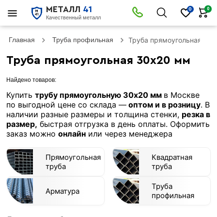
МЕТАЛЛ
41
0
0
Качественный металл
Главная
Труба профильная
Труба прямоугольная 30
Труба прямоугольная 30х20 мм
Найдено товаров:
Купить
трубу прямоугольную 30х20 мм
в Москве
по выгодной цене со склада —
оптом и в розницу
. В
наличии разные размеры и толщина стенки,
резка в
размер,
быстрая отгрузка в день оплаты. Оформить
заказ можно
онлайн
или через менеджера
Прямоугольная
Квадратная
труба
труба
Труба
Арматура
профильная