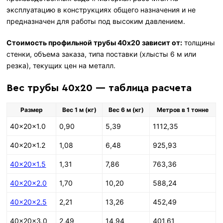
эксплуатацию в конструкциях общего назначения и не
предназначен для работы под высоким давлением.
Стоимость профильной трубы 40х20 зависит от:
толщины
стенки, объема заказа, типа поставки (хлысты 6 м или
резка), текущих цен на металл.
Вес трубы 40х20 — таблица расчета
Размер
Вес 1 м (кг)
Вес 6 м (кг)
Метров в 1 тонне
40x20x1.0
0,90
5,39
1112,35
40x20x1.2
1,08
6,48
925,93
40x20x1.5
1,31
7,86
763,36
40x20x2.0
1,70
10,20
588,24
40x20x2.5
2,21
13,26
452,49
40x20x3.0
2,49
14,94
401,61