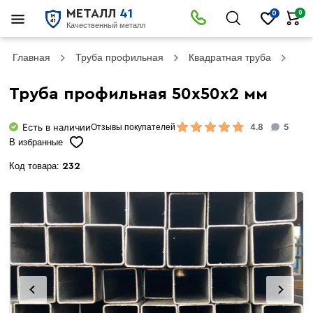
МЕТАЛЛ
41
0
0
Качественный металл
Главная
Труба профильная
Квадратная труба
Тру
Труба профильная 50х50х2 мм
Есть в наличии
4.8
5
Отзывы покупателей
В избранные
Код товара:
232