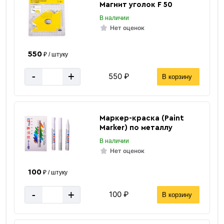
Магнит уголок F 50
Количество штук в 1 тонне
≈ 56 шт
В наличии
Вес одной штуки (6 м) кг
17.94 кг
Нет оценок
Вес 6 метр, тн
0.0179 тн
550
₽ / штуку
-
+
550 ₽
В корзину
Маркер-краска (Paint
Marker) по металлу
В наличии
Нет оценок
100
₽ / штуку
-
+
100 ₽
В корзину