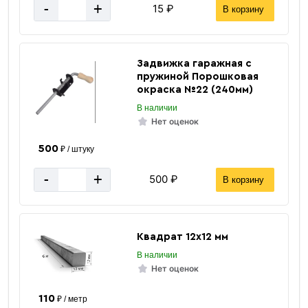
-
+
15 ₽
В корзину
Задвижка гаражная с
пружиной Порошковая
окраска №22 (240мм)
Квадратная
В наличии
Нет оценок
труба
500
₽ / штуку
-
+
500 ₽
В корзину
Квадрат 12х12 мм
«В корзину»
В наличии
Нет оценок
«Быстрый заказ»
110
₽ / метр