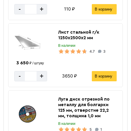
-
+
110 ₽
В корзину
Лист стальной г/к
1250х2500х2 мм
В наличии
4.7
3
3 650
₽ / штуку
-
+
3650 ₽
В корзину
6 м
Длина трубы
2.99
Масса 1 п/м кг.
Луга диск отрезной по
3.74 см2
Площадь сечения профиля
металлу для болгарки
125 мм, отверстие 22,2
341,29м
Метров в 1 тонне профиля
мм, толщина 1,0 мм
2 мм
Толщина стенки
В наличии
5
1
50 мм
Высота