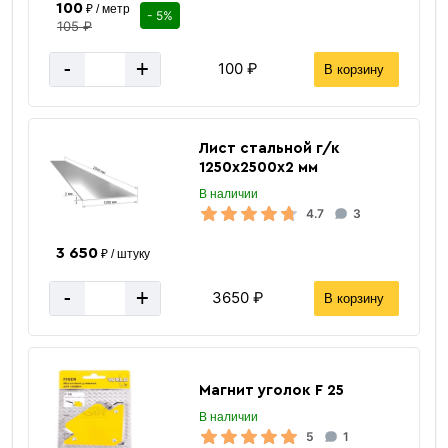
100
₽ / метр
- 5%
105 ₽
-
+
100 ₽
В корзину
Лист стальной г/к
1250х2500х2 мм
В наличии
«В корзину»
4.7
3
«Быстрый заказ»
3 650
₽ / штуку
-
+
3650 ₽
В корзину
Магнит уголок F 25
В наличии
5
1