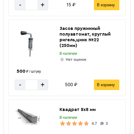
-
+
15 ₽
В корзину
Засов пружинный
полуавтомат, круглый
ригель,цинк №22
(250мм)
В наличии
Нет оценок
500
₽ / штуку
-
+
500 ₽
В корзину
Квадрат 8х8 мм
В наличии
4.7
3
Квадратная труба