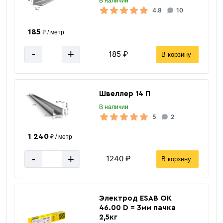
В наличии
4.8
10
185
₽ / метр
-
+
185 ₽
В корзину
Швеллер 14 П
В наличии
5
2
1 240
₽ / метр
-
+
1240 ₽
В корзину
Электрод ESAB ОК
46.00 D = 3мм пачка
2,5кг