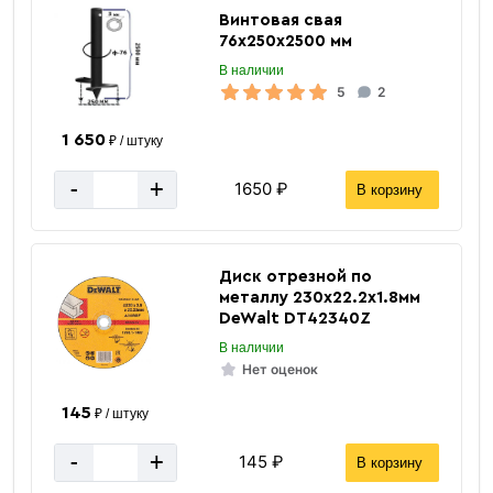
Винтовая свая
76х250х2500 мм
В наличии
«В корзину»
5
2
«Быстрый заказ»
1 650
₽ / штуку
-
+
1650 ₽
В корзину
Диск отрезной по
металлу 230х22.2х1.8мм
DeWalt DT42340Z
В наличии
Нет оценок
145
₽ / штуку
-
+
145 ₽
В корзину