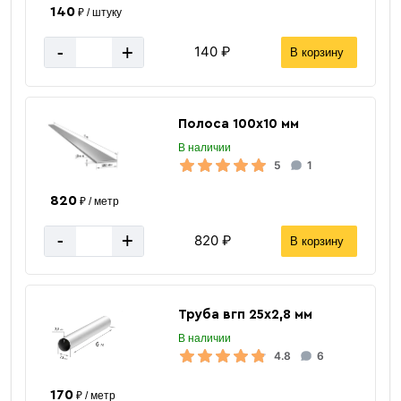
140
₽ / штуку
-
+
140 ₽
В корзину
Полоса 100х10 мм
В наличии
5
1
820
₽ / метр
-
+
820 ₽
В корзину
Труба вгп 25х2,8 мм
В наличии
4.8
6
170
₽ / метр