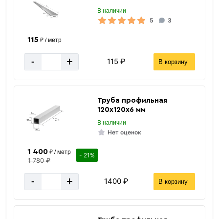
12 м
Длина балки
В наличии
30.6
Масса 1 п/м кг.
5
3
ГОСТ 26020-83
ГОСТ
115
₽ / метр
Горячекатаный
Тип производства
-
+
115 ₽
В корзину
20 Ш1
Размер / Тип
Россия
Страна производства
150,0 мм
Ширина полки
Труба профильная
120х120х6 мм
9,0 мм
Толщина полки
В наличии
6,0 мм
Толщина стенки
Нет оценок
Ст3пс/сп
Марка стали
1 400
₽ / метр
- 21%
194,0 мм
Высота двутавра
1 780 ₽
Серый
Цвет
-
+
1400 ₽
В корзину
за 1 метр
Цена указана