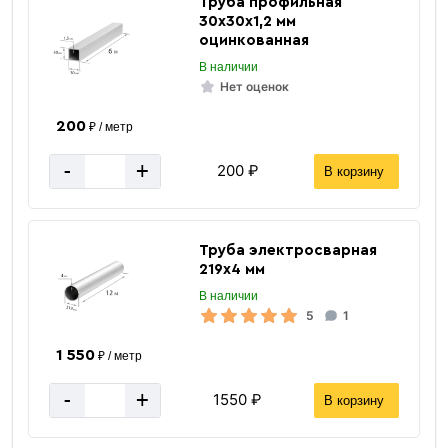
Труба профильная
30х30х1,2 мм
Вес 1 метра
30.6 кг
оцинкованная
В наличии
Вес погонного метра, тн
0.0306 тн
Нет оценок
Метров в 1 тонне
33 м
200
₽ / метр
Количество штук в 1 тонне
≈ 3 шт
-
+
200 ₽
В корзину
Вес одной штуки (12 м) кг
367.2 кг
Вес 12 метр, тн
0.3672 тн
Труба электросварная
219х4 мм
В наличии
5
1
1 550
₽ / метр
-
+
1550 ₽
В корзину