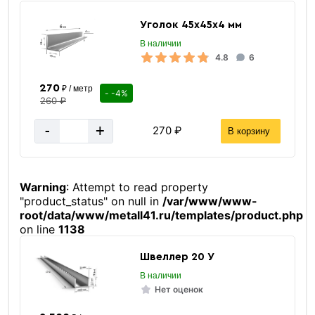
Уголок 45х45х4 мм
В наличии
4.8
6
270
₽ / метр
- -4%
260 ₽
-
+
270 ₽
В корзину
Warning
: Attempt to read property
"product_status" on null in
/var/www/www-
root/data/www/metall41.ru/templates/product.php
on line
1138
Швеллер 20 У
В наличии
Нет оценок