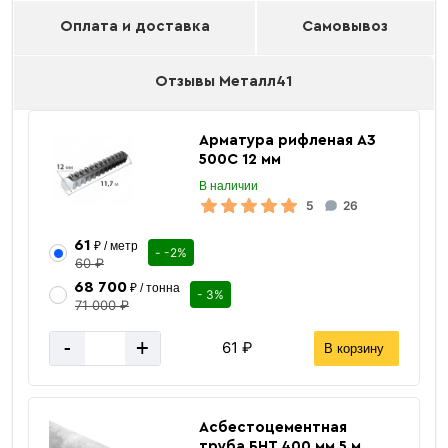
Оплата и доставка
Самовывоз
Отзывы Металл41
Арматура рифленая А3
500С 12 мм
В наличии
5
26
61
₽ / метр
- -2%
60 ₽
68 700
₽ / тонна
- 3%
71 000 ₽
-
+
61 ₽
В корзину
Асбестоцементная
труба БНТ 400 мм 5 м