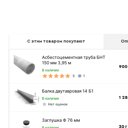
С этим товаром покупают
Оп
Асбестоцементная труба БНТ
150 мм 3,95 м
900
В наличии
5
1
Балка двутавровая 14 Б1
1 2
В наличии
Нет оценок
Винтовые сваи
Заглушка Ф 76 мм
30
₽ 
В наличии