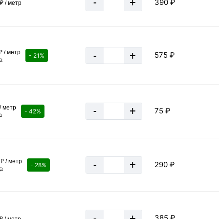
-
+
390 ₽
₽ / метр
3 мм
ГОСТ Р 59106-2020
3 мм
₽ / метр
-
+
575 ₽
- 21%
197 м
₽
≈ 79 шт
12.7 кг
за 1 штуку
/ метр
-
+
75 ₽
- 42%
₽
₽ / метр
-
+
290 ₽
- 28%
₽
-
+
385 ₽
₽ / метр