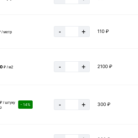
«В корзину»
-
+
110 ₽
 / метр
-
+
2100 ₽
00
₽ / м2
2,5 м
₽ / штуку
-
+
300 ₽
- 14%
250 мм
₽
76 мм
черный
Россия