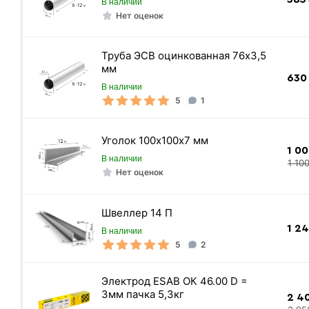
В наличии
Нет оценок
Труба ЭСВ оцинкованная 76х3,5
мм
630
В наличии
5
1
Уголок 100х100х7 мм
1 0
В наличии
1 10
Нет оценок
Швеллер 14 П
1 2
В наличии
5
2
Электрод ESAB ОК 46.00 D =
3мм пачка 5,3кг
2 4