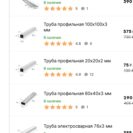
390
В наличии
толщина стенки ствола
5
1
Стандарт
Труба профильная 100х100х3
толщина лопасти
мм
575
Метров в 1 тонне
730 
В наличии
4.8
4
Количество штук в 1 тонне
Вес одной штуки (2.5 м)
Труба профильная 20х20х2 мм
Цена указана
75
₽ 
В наличии
130 
4.9
12
Труба профильная 60х40х3 мм
290
В наличии
405 
5
1
Труба электросварная 76х3 мм
385