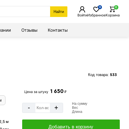
0
0
Найти
Войти
Избранное
Корзина
пании
Отзывы
Контакты
Код товара:
533
1 650
Цена за
штуку
₽
м
На сумму
-
+
Вес
Длина
2,5 м
Добавить в корзину