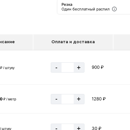
Резка
Один бесплатный распил
исание
Оплата и доставка
-
+
900 ₽
₽ / штуку
-
+
1280 ₽
80
₽ / метр
-
+
30 ₽
/ штуку