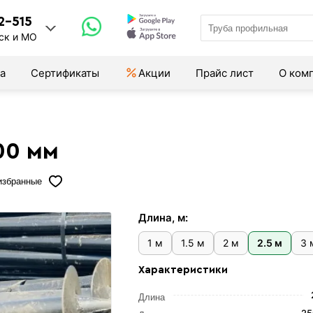
2-515
ск и МО
а
Сертификаты
Акции
Прайс лист
О ком
00 мм
избранные
Длина, м:
1 м
1.5 м
2 м
2.5 м
3 
Характеристики
Длина