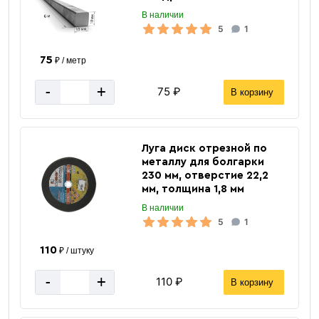
В наличии
5
1
75
₽ / метр
-
+
75 ₽
В корзину
Луга диск отрезной по
металлу для болгарки
230 мм, отверстие 22,2
мм, толщина 1,8 мм
В наличии
3 м
Длина
5
1
200 мм
Диаметр лопасти
110
₽ / штуку
57 мм
Диаметр ствола
черный
-
+
Цвет
110 ₽
В корзину
3 мм
толщина стенки ствола