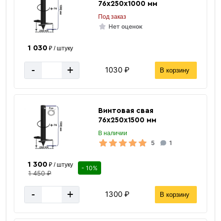
76х250х1000 мм
Под заказ
Нет оценок
1 030
Оголовок СВ
₽ / штуку
-
+
1030 ₽
В корзину
Винтовая свая
76х250х1500 мм
В наличии
5
1
«В корзину»
«Быстрый заказ»
1 300
₽ / штуку
- 10%
1 450 ₽
-
+
1300 ₽
В корзину