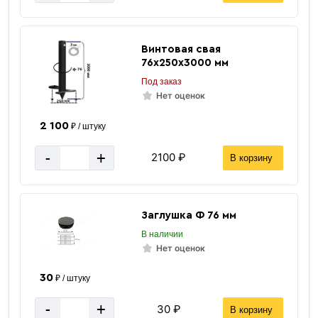
4 мм
Горячекатанная
Тип стали
200х200 мм
Сечение
Винтовая свая
76х250х3000 мм
Двухкомпонентное, антикоррозийное
Покрытие
на эпоксидной основе
Под заказ
Нет оценок
за 1 штуку
Цена указана
2 100
₽ / штуку
-
+
2100 ₽
В корзину
Заглушка Ф 76 мм
В наличии
Нет оценок
30
₽ / штуку
-
+
30 ₽
В корзину