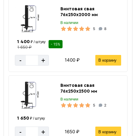
Винтовая свая
76х250х2000 мм
В наличии
5
8
1 400
₽ / штуку
- 15%
1 650 ₽
-
+
1400 ₽
В корзину
76 мм
Диаметр
12 мм
Диаметр отверстий
Винтовая свая
Свая-стойка
Способ опоры на грунт
76х250х2500 мм
Винтовой
Тип
В наличии
5
2
Ст2пс
Марка стали
Россия
Страна производства
1 650
₽ / штуку
Черный
Цвет
-
+
1650 ₽
В корзину
Толщина стенки