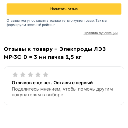
Написать отзыв
«В корзину»
«Быстрый заказ»
Отзывы могут оставлять только те, кто купил товар. Так мы
формируем честный рейтинг
Правила публикации
Отзывы к товару - Электроды ЛЭЗ
МР-3С D = 3 мм пачка 2,5 кг
Отзывов еще нет. Оставьте первый
Поделитесь мнением, чтобы помочь другим
покупателям в выборе.
Ø 3 мм
Диаметр
2,5
Вес упаковки (кг.)