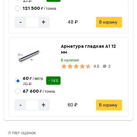
47 ₽
121 500
₽ / тонна
-
+
48 ₽
В корзину
Арматура гладкая А1 12
мм
В наличии
4.5
2
60
₽ / метр
- 14%
70 ₽
Электроды
67 600
₽ / тонна
-
+
60 ₽
В корзину
Нет оценок