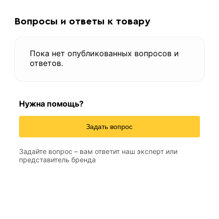
Э46
Тип
Вопросы и ответы к товару
МР-3С
Марка электрода
углеродистые стали
Свариваемый материал
Пока нет опубликованных вопросов и
для ручной дуговой сварки
Назначение
ответов.
ГОСТ 9466-75, ГОСТ 9467-75
Стандарт
Россия
Страна производства
Нужна помощь?
Синий
Цвет товара
за 1 упак.
Цена указана
Задать вопрос
Задайте вопрос – вам ответит наш эксперт или
представитель бренда