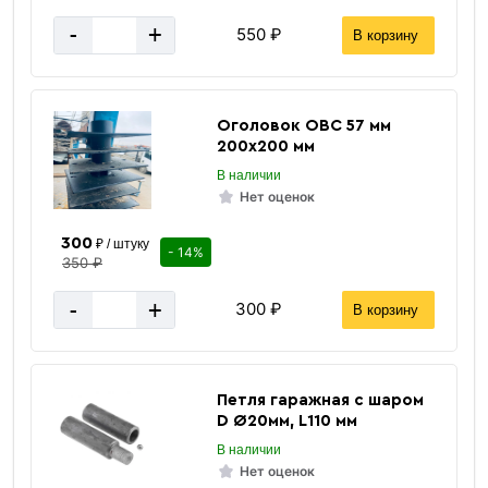
Вес 6 метр, тн
0.0334 тн
-
+
550 ₽
В корзину
Оголовок ОВС 57 мм
200х200 мм
В наличии
Нет оценок
300
₽ / штуку
- 14%
350 ₽
-
+
300 ₽
В корзину
Петля гаражная с шаром
D Ø20мм, L110 мм
В наличии
Нет оценок