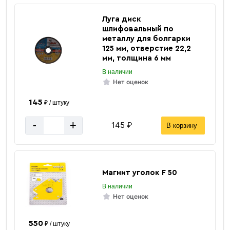
4 мм
Толщина стенки
Луга диск
Квадратная
Форма профиля
шлифовальный по
металлу для болгарки
Серый
Цвет
125 мм, отверстие 22,2
мм, толщина 6 мм
50х50х4 мм
Размер
В наличии
2пс
Марка
Нет оценок
за 1 метр
Цена указана
145
₽ / штуку
-
+
145 ₽
В корзину
Вес 1 метра
5.56 кг
Вес погонного метра, тн
0.00556 тн
Магнит уголок F 50
Метров в 1 тонне
180 м
В наличии
Нет оценок
Количество штук в 1 тонне
≈ 30 шт
550
Вес одной штуки (6 м) кг
33.36 кг
₽ / штуку