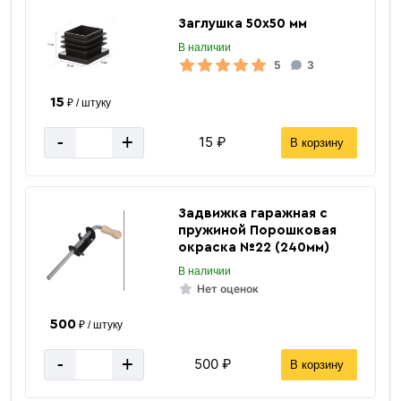
Заглушка 50х50 мм
В наличии
5
3
15
₽ / штуку
-
+
Квадратная
15 ₽
В корзину
труба
Задвижка гаражная с
пружиной Порошковая
окраска №22 (240мм)
В наличии
Нет оценок
500
₽ / штуку
«В корзину»
«Быстрый заказ»
-
+
500 ₽
В корзину