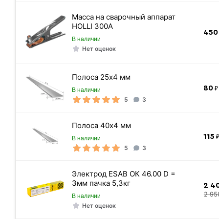
Масса на сварочный аппарат
Метров в 1 тонне
HOLLI 300А
450
Количество штук в 1 тонне
В наличии
Нет оценок
Вес одной штуки (12 м) кг
Вес 12 метр, тн
Полоса 25х4 мм
80
₽ 
В наличии
5
3
Полоса 40х4 мм
115
₽
В наличии
5
3
Электрод ESAB ОК 46.00 D =
3мм пачка 5,3кг
2 4
2 95
В наличии
Нет оценок