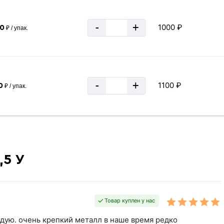
-
+
1000 ₽
00
₽ / упак.
-
+
1100 ₽
0
₽ / упак.
,5 У
Товар куплен у нас
ую. очень крепкий металл в наше время редко