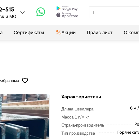
2-515
ск и МО
а
Сертификаты
Акции
Прайс лист
О ком
избранные
Характеристики
6 м 
Длина швеллера
Масса 1 п/м кг.
Ро
Страна-производитель
Горячекат
Тип производства