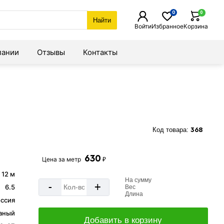
0
0
Найти
Войти
Избранное
Корзина
пании
Отзывы
Контакты
Код товара:
368
630
Цена за
метр
₽
/ 12 м
На сумму
-
+
6.5
Вес
Длина
ссия
аный
Добавить в корзину