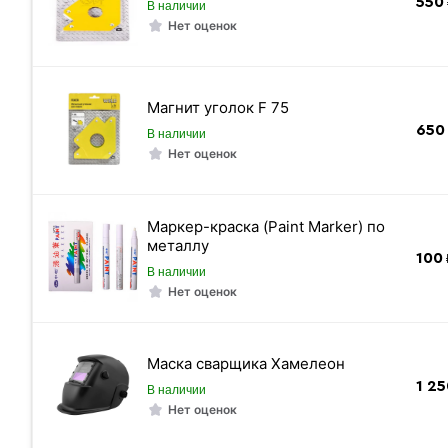
550
В наличии
Страна-производитель
Нет оценок
Тип производства
Стандарт
Магнит уголок F 75
Высота
650
В наличии
Толщина стенки
Нет оценок
Марка стали
Толщина полки
Маркер-краска (Paint Marker) по
Ширина швеллера
металлу
100
Цвет
В наличии
Нет оценок
Цена указана
Маска сварщика Хамелеон
1 25
В наличии
Вес 1 метра
Нет оценок
Вес погонного метра, тн