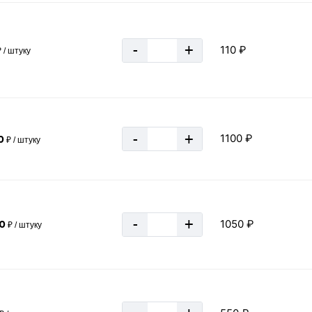
-
+
110 ₽
 / штуку
«В корзину»
-
+
1100 ₽
0
₽ / штуку
-
+
1050 ₽
0
₽ / штуку
6 м / 12 м
6.5