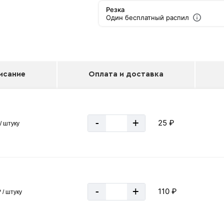
Резка
Один бесплатный распил
исание
Оплата и доставка
-
+
25 ₽
/ штуку
-
+
110 ₽
 / штуку
Швеллер