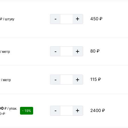
154 м
-
+
450 ₽
₽ / штуку
≈ 13 шт
78 кг
0.078 тн
-
+
80 ₽
/ метр
-
+
115 ₽
 / метр
00
₽ / упак.
-
+
2400 ₽
- 19%
0 ₽