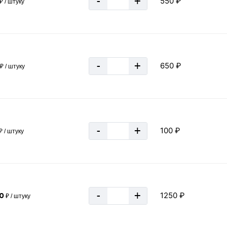
-
+
550 ₽
₽ / штуку
Россия
Горячекатаный
ДСТУ 3436–96, ГОСТ 8240–97
65 мм
-
+
650 ₽
₽ / штуку
4.4 мм
Ст3пс/сп5
7.2 мм
36 мм
-
+
100 ₽
₽ / штуку
Серый
за 1 метр
-
+
1250 ₽
0
₽ / штуку
6.5 кг
0.0065 тн