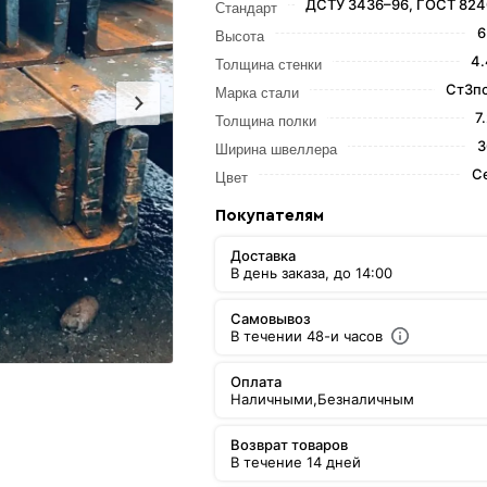
ДСТУ 3436–96, ГОСТ 824
Стандарт
6
Высота
4.
Толщина стенки
Ст3пс
Марка стали
7
Толщина полки
3
Ширина швеллера
С
Цвет
Покупателям
Доставка
В день заказа, до 14:00
Самовывоз
В течении 48-и часов
Оплата
Наличными,
Безналичным
Возврат товаров
В течение 14 дней