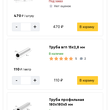
Под заказ
Нет оценок
470
₽ / штуку
-
+
470 ₽
В корзину
Труба вгп 15х2,8 мм
В наличии
5
2
110
₽ / метр
-
+
110 ₽
В корзину
М14
Размер
ГОСТ 5915-70/5927-70/15526-70
Стандарт
для крепления элементов
Применение
Труба профильная
конструкций болтами, шпильками
180х180х5 мм
и винтами.