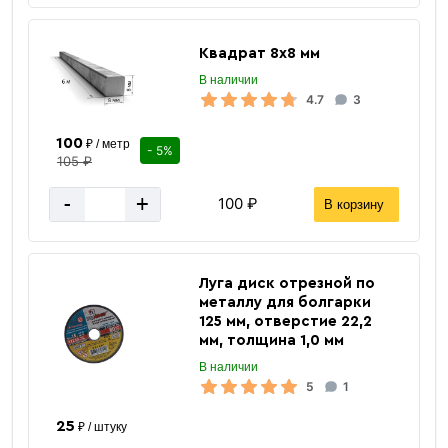
Квадрат 8х8 мм
В наличии
4.7
3
100
₽ / метр
- 5%
105 ₽
-
+
100 ₽
В корзину
2 м
Длина
Луга диск отрезной по
шпилька
Наименование
металлу для болгарки
125 мм, отверстие 22,2
оцинкованная сталь
Материал
мм, толщина 1,0 мм
М8
Типоразмер
В наличии
5
1
Airone
Производитель
Россия
Страна бренда
25
₽ / штуку