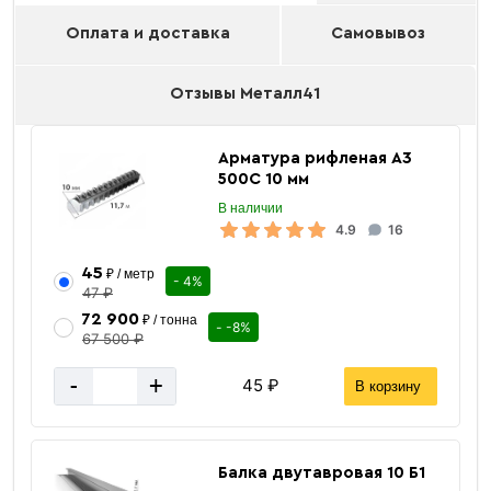
Оплата и доставка
Самовывоз
Отзывы Металл41
Арматура рифленая А3
500С 10 мм
В наличии
4.9
16
45
₽ / метр
- 4%
47 ₽
72 900
₽ / тонна
- -8%
67 500 ₽
-
+
45 ₽
В корзину
Балка двутавровая 10 Б1