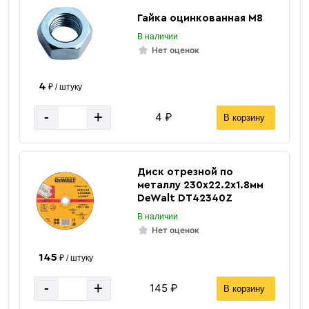
Гайка оцинкованная М8
В наличии
Нет оценок
4
₽ / штуку
Шпильки резьбовые
-
+
4 ₽
В корзину
Диск отрезной по
металлу 230х22.2х1.8мм
DeWalt DT42340Z
В наличии
Нет оценок
«В корзину»
«Быстрый заказ»
145
₽ / штуку
-
+
145 ₽
В корзину