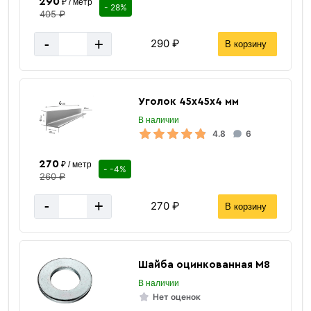
290
₽ / метр
- 28%
405 ₽
-
+
290 ₽
В корзину
Уголок 45х45х4 мм
В наличии
4.8
6
270
₽ / метр
- -4%
260 ₽
-
+
270 ₽
В корзину
Шайба оцинкованная М8
В наличии
Нет оценок