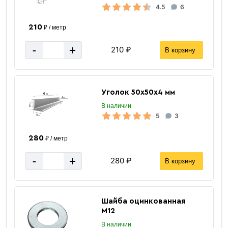
4.5
6
210
₽ / метр
-
+
210 ₽
В корзину
Уголок 50х50х4 мм
В наличии
5
3
280
₽ / метр
-
+
280 ₽
В корзину
Шайба оцинкованная
М12
В наличии