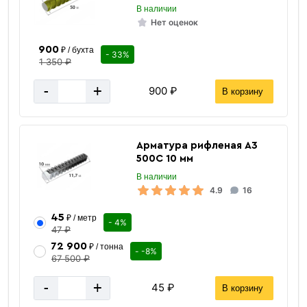
В наличии
Нет оценок
900
₽ / бухта
- 33%
1 350 ₽
-
+
900 ₽
В корзину
Арматура рифленая А3
500С 10 мм
В наличии
4.9
16
45
₽ / метр
- 4%
47 ₽
72 900
₽ / тонна
- -8%
67 500 ₽
-
+
45 ₽
В корзину