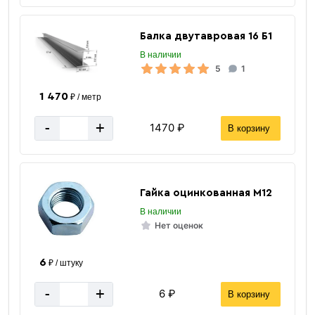
Балка двутавровая 16 Б1
В наличии
5
1
1 470
₽ / метр
-
+
1470 ₽
В корзину
Гайка оцинкованная М12
Шпильки резьбовые
В наличии
Нет оценок
6
₽ / штуку
-
+
6 ₽
В корзину