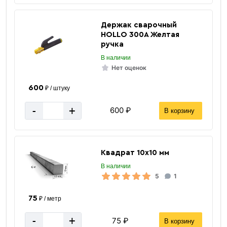
Держак сварочный
«В корзину»
HOLLO 300А Желтая
«Быстрый заказ»
ручка
В наличии
Нет оценок
600
₽ / штуку
-
+
600 ₽
В корзину
Квадрат 10х10 мм
В наличии
5
1
75
₽ / метр
2 м
Длина
-
+
75 ₽
В корзину