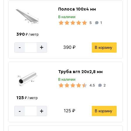
Полоса 100х4 мм
В наличии
5
1
390
₽ / метр
-
+
390 ₽
В корзину
Труба вгп 20х2,8 мм
В наличии
4.5
2
125
₽ / метр
-
+
125 ₽
В корзину