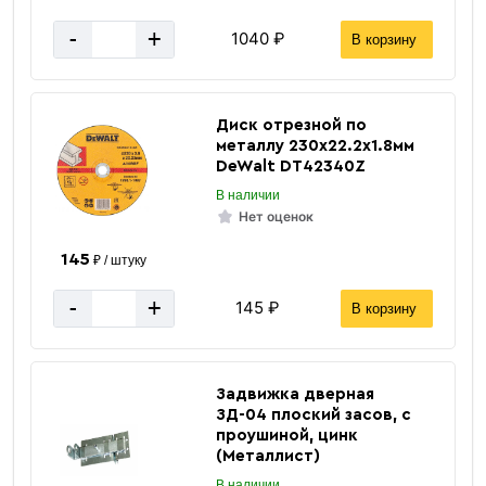
-
+
1040 ₽
В корзину
Диск отрезной по
металлу 230х22.2х1.8мм
DeWalt DT42340Z
В наличии
Сварочные аксессуары
Нет оценок
145
₽ / штуку
-
+
145 ₽
В корзину
Задвижка дверная
ЗД-04 плоский засов, с
проушиной, цинк
«В корзину»
(Металлист)
«Быстрый заказ»
В наличии