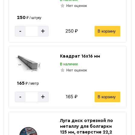
Нет оценок
250
₽ / штуку
-
+
250 ₽
В корзину
Квадрат 16х16 мм
В наличии
Нет оценок
165
₽ / метр
-
+
165 ₽
В корзину
железный
Материал
А: 300
Сварочный ток
HOLLO 300 A
Модель
Луга диск отрезной по
Китай
металлу для болгарки
Страна производитель
125 мм, отверстие 22,2