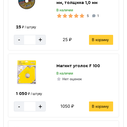
для крепления электрода
Назначение
мм, толщина 1,0 мм
ВЕЛД
Бренд
В наличии
5
1
до 4.0 мм
Мах диаметр электрода
25
серый
Цвет
₽ / штуку
за 1 штуку
Цена указана
-
+
25 ₽
В корзину
Магнит уголок F 100
В наличии
Нет оценок
1 050
₽ / штуку
-
+
1050 ₽
В корзину