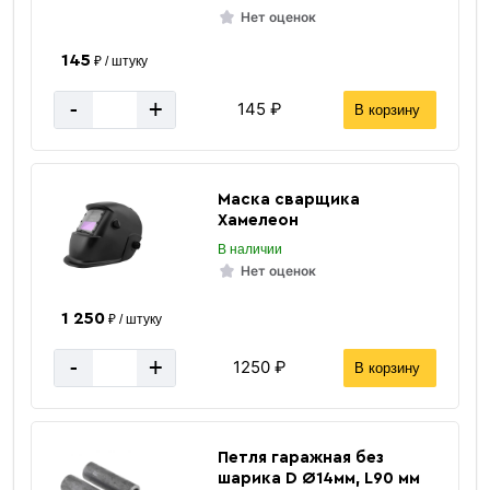
Нет оценок
Китай
Страна производитель
145
для крепления электрода
₽ / штуку
Назначение
за 1 штуку
Цена указана
-
+
145 ₽
В корзину
Маска сварщика
Хамелеон
В наличии
Нет оценок
1 250
₽ / штуку
-
+
1250 ₽
В корзину
Петля гаражная без
шарика D Ø14мм, L90 мм