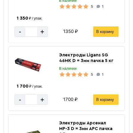
В наличии
5
1
1 350
₽ / упак.
-
+
1350 ₽
В корзину
Электроды Ligans SG
46MK D = 3мм пачка 5 кг
В наличии
5
1
1 700
₽ / упак.
-
+
1700 ₽
В корзину
Электроды Арсенал
МР-3 D = 3мм АРС пачка