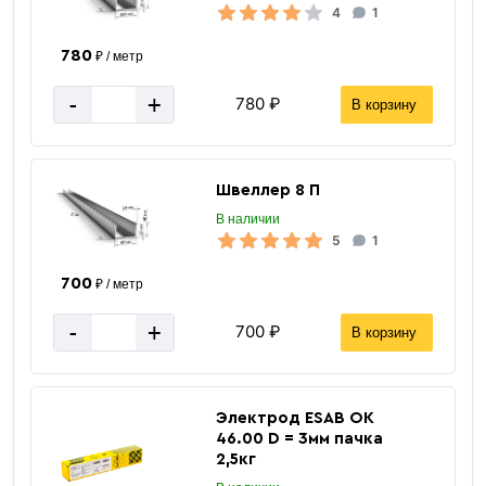
4
1
780
₽ / метр
-
+
780 ₽
В корзину
Швеллер 8 П
В наличии
5
1
700
₽ / метр
-
+
700 ₽
В корзину
Электрод ESAB ОК
46.00 D = 3мм пачка
2,5кг