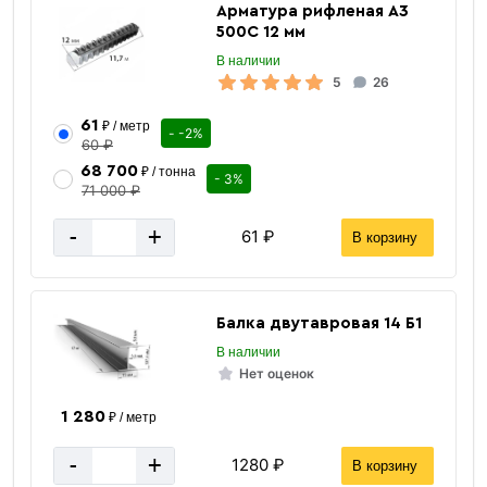
Арматура рифленая А3
500С 12 мм
В наличии
5
26
61
₽ / метр
- -2%
60 ₽
68 700
₽ / тонна
- 3%
71 000 ₽
-
+
61 ₽
В корзину
Балка двутавровая 14 Б1
В наличии
Нет оценок
1 280
₽ / метр
-
+
1280 ₽
В корзину