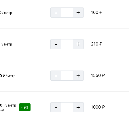
-
+
160 ₽
₽ / метр
«В корзину»
«Быстрый
-
+
210 ₽
₽ / метр
-
+
1550 ₽
0
₽ / метр
винтового типа
00
₽ / метр
-
+
1000 ₽
- 9%
0 ₽
Handy 200
Esab