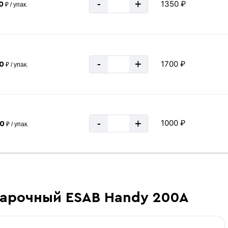
-
+
1350 ₽
0
₽ / упак.
-
+
1700 ₽
0
₽ / упак.
-
+
1000 ₽
00
₽ / упак.
варочный ESAB Handy 200А