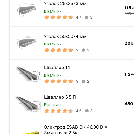
Сварочный ток
Уголок 25х25х3 мм
115
₽
Цвет
В наличии
140 
4.7
3
Материал
Страна производитель
Уголок 50х50х4 мм
Диаметр электрода
280
В наличии
Цена указана
5
3
Швеллер 14 П
1 2
В наличии
5
2
Швеллер 6,5 П
630
В наличии
4.6
8
Электрод ESAB ОК 46.00 D =
3мм пачка 2,5кг