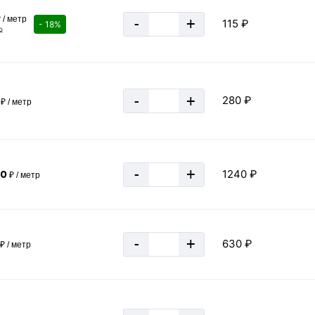
А: 200
 / метр
-
+
серый
115 ₽
- 18%
₽
железный
Швеция
2 - 4 мм
-
+
280 ₽
₽ / метр
за 1 штуку
-
+
1240 ₽
40
₽ / метр
-
+
630 ₽
₽ / метр