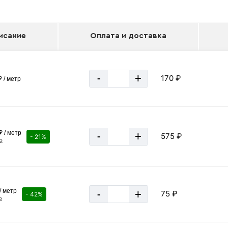
исание
Оплата и доставка
-
+
170 ₽
 / метр
₽ / метр
-
+
575 ₽
- 21%
₽
/ метр
-
+
75 ₽
- 42%
₽