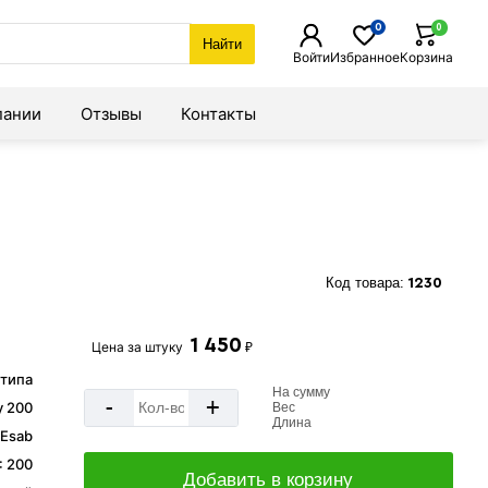
0
0
Найти
Войти
Избранное
Корзина
пании
Отзывы
Контакты
Код товара:
1230
1 450
Цена за
штуку
₽
 типа
На сумму
-
+
y 200
Вес
Длина
Esab
: 200
Добавить в корзину