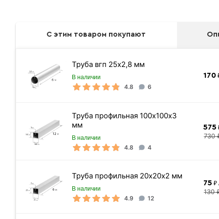
С этим товаром покупают
Оп
Труба вгп 25х2,8 мм
170
₽
В наличии
4.8
6
Труба профильная 100х100х3
мм
575
730 
В наличии
4.8
4
Труба профильная 20х20х2 мм
75
₽ 
В наличии
130 
4.9
12
Сварочные аксессуары