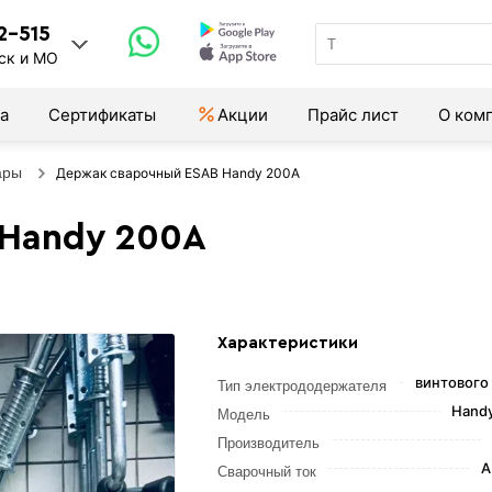
2-515
ск и МО
а
Сертификаты
Акции
Прайс лист
О ком
ары
Держак сварочный ESAB Handy 200А
Handy 200А
Характеристики
винтового
Тип электрододержателя
Hand
Модель
Производитель
А
Сварочный ток