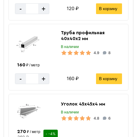
-
+
120 ₽
В корзину
Труба профильная
40х40х2 мм
В наличии
4.9
8
160
₽ / метр
-
+
160 ₽
В корзину
Уголок 45х45х4 мм
В наличии
4.8
6
270
₽ / метр
- -4%
260 ₽