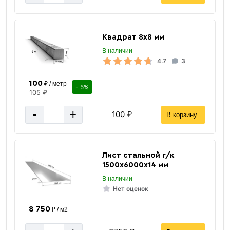
Квадрат 8х8 мм
В наличии
4.7
3
100
₽ / метр
- 5%
105 ₽
-
+
100 ₽
В корзину
1 м
Длина
Лист стальной г/к
1500х6000х14 мм
шпилька
Наименование
В наличии
оцинкованная сталь
Материал
Нет оценок
М14
Типоразмер
8 750
₽ / м2
Airone
Производитель