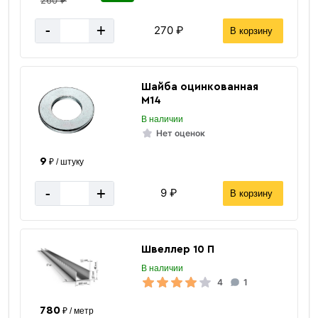
-
+
270 ₽
В корзину
Шайба оцинкованная
М14
В наличии
Нет оценок
9
₽ / штуку
-
+
9 ₽
В корзину
Швеллер 10 П
В наличии
4
1
780
₽ / метр