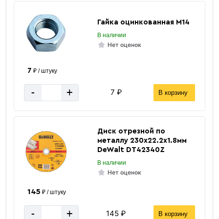
Гайка оцинкованная М14
В наличии
Нет оценок
7
₽ / штуку
Шпильки резьбовые
-
+
7 ₽
В корзину
Диск отрезной по
металлу 230х22.2х1.8мм
DeWalt DT42340Z
В наличии
Нет оценок
«В корзину»
145
₽ / штуку
«Быстрый заказ»
-
+
145 ₽
В корзину