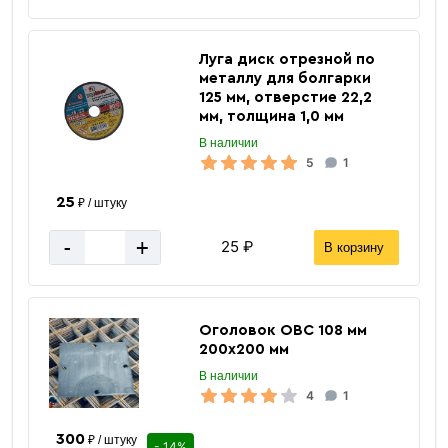
Лист
Луга диск отрезной по
горячекатаный
металлу для болгарки
125 мм, отверстие 22,2
мм, толщина 1,0 мм
В наличии
5
1
25
₽ / штуку
-
+
25 ₽
В корзину
«В корзину»
«Быстрый заказ»
Оголовок ОВС 108 мм
200х200 мм
В наличии
4
1
300
₽ / штуку
- 14%