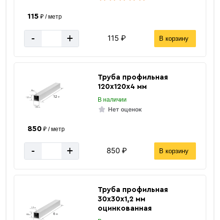
ГОСТ 16523-97
Стандарт
115
₽ / метр
36 м
Метров в 1 тонне
-
+
115 ₽
В корзину
≈ 6 шт
Количество штук в 1 тонне
164.85 кг
Вес одной штуки (6 м)
за 1 м2
Цена указана
Труба профильная
120х120х4 мм
В наличии
Нет оценок
850
₽ / метр
-
+
850 ₽
В корзину
Труба профильная
30х30х1,2 мм
оцинкованная