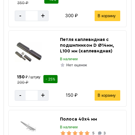
350 ₽
-
+
300 ₽
В корзину
Петля каплевидная с
подшипником D Ø14мм,
L100 мм (каплевидная)
1500x6000 мм
Размер мм.
В наличии
Нет оценок
14 мм
Толщина
Серый
150
Цвет
₽ / штуку
- 25%
200 ₽
Горячекатаный
Тип производства
-
+
150 ₽
1500 мм
В корзину
Ширина
6000 мм
Длина
Без покрытия
Покрытие
Полоса 40х4 мм
Россия
Страна производства
В наличии
Нержавеющая сталь
Материал
5
3