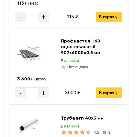
115
₽ / метр
«Быстрый заказ»
-
+
115 ₽
В корзину
Профнастил Н60
оцинкованный
902х6000х0,5 мм
В наличии
Нет оценок
3 600
₽ / штуку
-
+
3600 ₽
В корзину
1500x6000 мм
Размер мм.
Труба вгп 40х3 мм
12 мм
Толщина
В наличии
Серый
Цвет
4.5
2