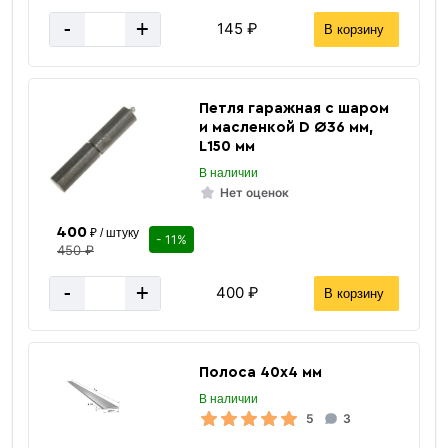
-
+
145 ₽
В корзину
Петля гаражная с шаром
и масленкой D Ø36 мм,
L150 мм
В наличии
Нет оценок
Лист
горячекатаный
400
₽ / штуку
- 11%
450 ₽
-
+
400 ₽
В корзину
Полоса 40х4 мм
В наличии
5
3
«В корзину»