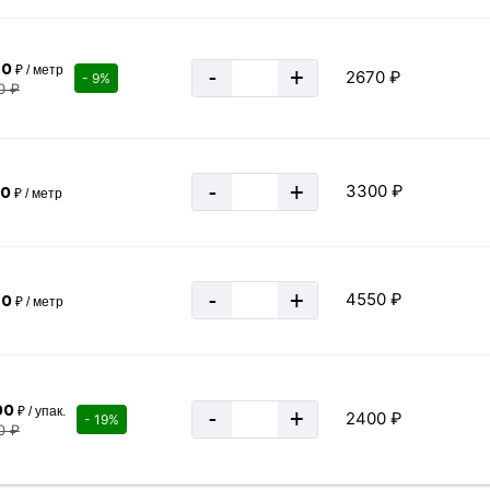
70
₽ / метр
-
+
2670 ₽
- 9%
0 ₽
48.1 кг
0.0481 тн
21 м
-
+
3300 ₽
00
₽ / метр
≈ 2 шт
577.2 кг
-
+
4550 ₽
50
₽ / метр
0.5772 тн
00
₽ / упак.
-
+
2400 ₽
- 19%
0 ₽