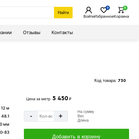
0
0
Найти
Войти
Избранное
Корзина
пании
Отзывы
Контакты
Код товара:
730
5 450
Цена за
метр
₽
12 м
На сумму
-
+
48.1
Вес
Длина
,0 мм
0-83
Добавить в корзину