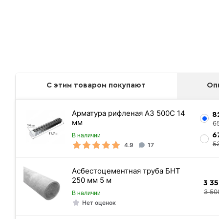
С этим товаром покупают
Оп
Арматура рифленая А3 500С 14
8
мм
6
6
В наличии
5
4.9
17
Асбестоцементная труба БНТ
250 мм 5 м
3 3
3 50
В наличии
Нет оценок