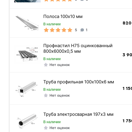
Полоса 100х10 мм
Длина балки
820
В наличии
Масса 1 п/м кг.
5
1
Толщина стенки
Профнастил Н75 оцинкованный
ГОСТ
800х6000х0,5 мм
Тип производства
3 9
В наличии
Размер / Тип
Нет оценок
Страна производства
Труба профильная 100х100х6 мм
Ширина полки
1 15
В наличии
Толщина полки
Нет оценок
Марка стали
Высота двутавра
Труба электросварная 197х3 мм
Цвет
1 75
В наличии
Цена указана
Нет оценок