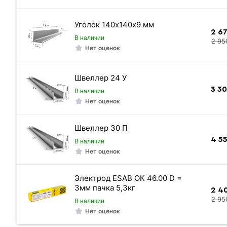
Уголок 140х140х9 мм
2 6
В наличии
2 95
Вес 1 метра
Нет оценок
Вес погонного метра, тн
Швеллер 24 У
Метров в 1 тонне
3 3
В наличии
Нет оценок
Количество штук в 1 тонне
Вес одной штуки (12 м) кг
Швеллер 30 П
4 5
В наличии
Вес 12 метр, тн
Нет оценок
Электрод ESAB ОК 46.00 D =
3мм пачка 5,3кг
2 4
2 95
В наличии
Нет оценок