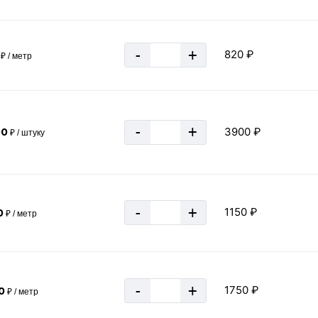
12 м
-
+
820 ₽
₽ / метр
48.1
7,0 мм
ГОСТ 26020-83
-
+
Горячекатаный
3900 ₽
00
₽ / штуку
40 Б1
Россия
165 мм
-
+
1150 ₽
0
₽ / метр
9,5 мм
Ст3пс/сп
392 мм
Серый
-
+
1750 ₽
0
₽ / метр
за 1 метр