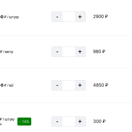
-
+
2900 ₽
00
₽ / штуку
Двутавровая
-
+
980 ₽
₽ / метр
«В корзину»
-
+
4850 ₽
50
₽ / м2
₽ / штуку
-
+
300 ₽
- 14%
₽