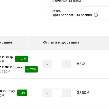
В течение 14 дней
Резка
Один бесплатный распил
исание
Оплата и доставка
2
₽ / метр
- -26%
5 ₽
-
+
82 ₽
7 800
₽ / тонна
- -26%
3 720 ₽
50
₽ / штуку
-
+
3350 ₽
- 4%
0 ₽