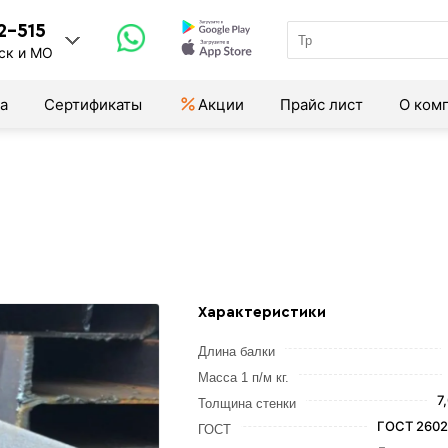
2-515
ск и МО
а
Сертификаты
Акции
Прайс лист
О ком
Характеристики
Длина балки
Масса 1 п/м кг.
7
Толщина стенки
ГОСТ 2602
ГОСТ