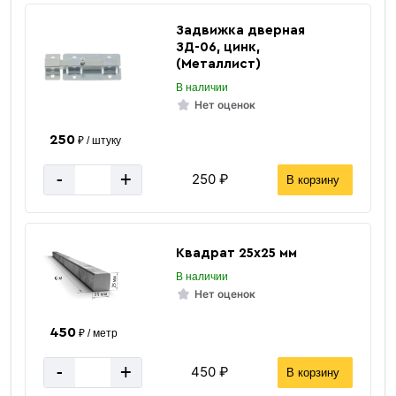
Задвижка дверная
ЗД-06, цинк,
(Металлист)
В наличии
Уголок
Нет оценок
равнополочный
250
₽ / штуку
-
+
250 ₽
В корзину
Квадрат 25х25 мм
В наличии
Нет оценок
«В корзину»
«Быстрый заказ»
450
₽ / метр
-
+
450 ₽
В корзину