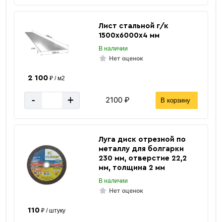
Лист стальной г/к
1500х6000х4 мм
В наличии
Нет оценок
2 100
₽ / м2
-
+
2100 ₽
В корзину
12 м
Длина уголка
Луга диск отрезной по
12.25
Масса 1 п/м кг.
металлу для болгарки
230 мм, отверстие 22,2
Равнополочный
Тип сечения
мм, толщина 2 мм
100 мм
Ширина
В наличии
Нет оценок
Ст3пс/сп5
Марка стали
8 мм
Толщина стенки
110
₽ / штуку