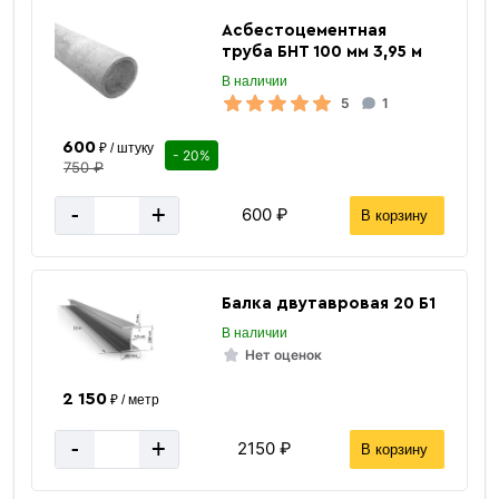
Асбестоцементная
труба БНТ 100 мм 3,95 м
В наличии
5
1
600
₽ / штуку
- 20%
750 ₽
-
+
600 ₽
В корзину
Балка двутавровая 20 Б1
В наличии
Нет оценок
2 150
₽ / метр
-
+
2150 ₽
В корзину