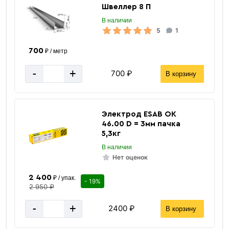
Швеллер 8 П
В наличии
5
1
700
₽ / метр
-
+
700 ₽
В корзину
Электрод ESAB ОК
46.00 D = 3мм пачка
5,3кг
В наличии
Нет оценок
2 400
₽ / упак.
- 19%
2 950 ₽
-
+
2400 ₽
В корзину