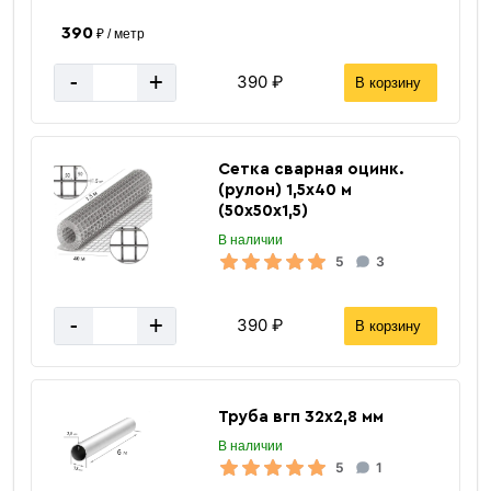
390
₽ / метр
-
+
390 ₽
В корзину
Сетка сварная оцинк.
(рулон) 1,5х40 м
(50х50х1,5)
В наличии
5
3
-
+
390 ₽
В корзину
Труба вгп 32х2,8 мм
В наличии
5
1