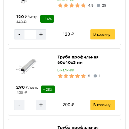
Сталь
Материал корпуса
4.9
25
Шовный
Способ изготовления
120
₽ / метр
- 14%
140 ₽
за 1 штуку
Цена указана
-
+
120 ₽
В корзину
Труба профильная
60х40х3 мм
В наличии
5
1
290
₽ / метр
- 28%
405 ₽
-
+
290 ₽
В корзину
Труба профильная